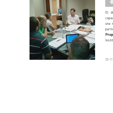
El d
capac
una 
part
Prop
Insti
25-11