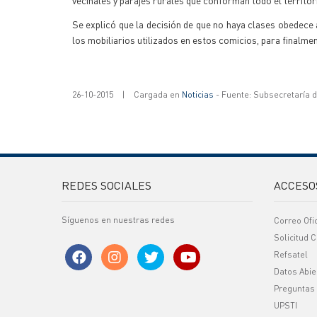
vecinales y parajes rurales que conforman todo el territo
Se explicó que la decisión de que no haya clases obedece 
los mobiliarios utilizados en estos comicios, para finalme
26-10-2015
|
Cargada en
Noticias
- Fuente: Subsecretaría 
REDES SOCIALES
ACCESO
Síguenos en nuestras redes
Correo Ofi
Solicitud C
Refsatel
Datos Abie
Preguntas
UPSTI