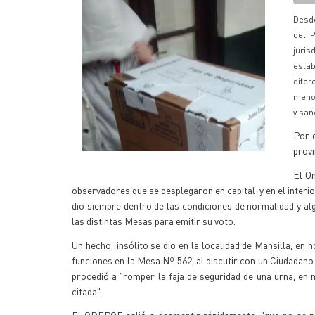
Desde
del P
juris
estab
difer
menor
y san
Por 
provi
El Om
observadores que se desplegaron en capital y en el interio
dio siempre dentro de las condiciones de normalidad y alg
las distintas Mesas para emitir su voto.
Un hecho insólito se dio en la localidad de Mansilla, en
funciones en la Mesa Nº 562, al discutir con un Ciudadano 
procedió a "romper la faja de seguridad de una urna, e
citada".