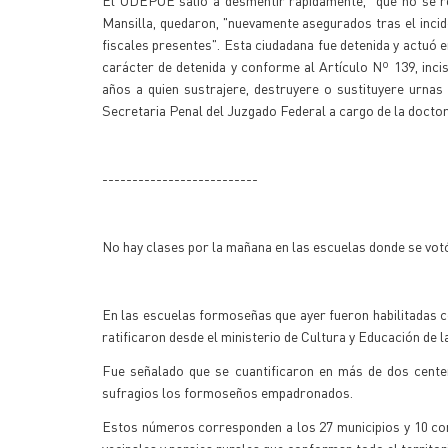
El ODEPOE salió a desmentir rápidamente, "que no se ro
Mansilla, quedaron, "nuevamente asegurados tras el incid
fiscales presentes". Esta ciudadana fue detenida y actuó e
carácter de detenida y conforme al Artículo Nº 139, inci
años a quien sustrajere, destruyere o sustituyere urnas 
Secretaria Penal del Juzgado Federal a cargo de la docto
--------------------------
No hay clases por la mañana en las escuelas donde se vot
En las escuelas formoseñas que ayer fueron habilitadas c
ratificaron desde el ministerio de Cultura y Educación de l
Fue señalado que se cuantificaron en más de dos cente
sufragios los formoseños empadronados.
Estos números corresponden a los 27 municipios y 10 com