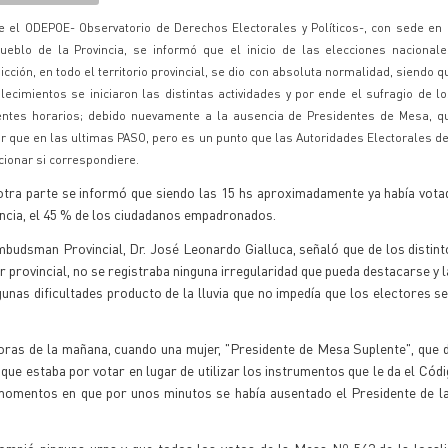
 el ODEPOE- Observatorio de Derechos Electorales y Políticos-, con sede en 
ueblo de la Provincia, se informó que el inicio de las elecciones nacional
dicción, en todo el territorio provincial, se dio con absoluta normalidad, siendo 
lecimientos se iniciaron las distintas actividades y por ende el sufragio de l
entes horarios; debido nuevamente a la ausencia de Presidentes de Mesa, 
 que en las ultimas PASO, pero es un punto que las Autoridades Electorales d
cionar si correspondiere.
otra parte se informó que siendo las 15 hs aproximadamente ya había vota
ncia, el 45 % de los ciudadanos empadronados.
budsman Provincial, Dr. José Leonardo Gialluca, señaló que de los distin
r provincial, no se registraba ninguna irregularidad que pueda destacarse y l
unas dificultades producto de la lluvia que no impedía que los electores s
 horas de la mañana, cuando una mujer, "Presidente de Mesa Suplente", qu
que estaba por votar en lugar de utilizar los instrumentos que le da el Códi
n momentos en que por unos minutos se había ausentado el Presidente de 