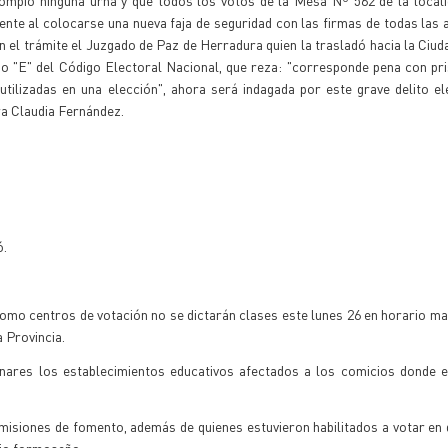
mpió ninguna urna y que todos los votos de la Mesa Nº 562 de la locali
ente al colocarse una nueva faja de seguridad con las firmas de todas las 
n el trámite el Juzgado de Paz de Herradura quien la trasladó hacia la Ciuda
so "E" del Código Electoral Nacional, que reza: "corresponde pena con pri
utilizadas en una elección", ahora será indagada por este grave delito el
ra Claudia Fernández.
ó.
omo centros de votación no se dictarán clases este lunes 26 en horario ma
a Provincia.
nares los establecimientos educativos afectados a los comicios donde e
isiones de fomento, además de quienes estuvieron habilitados a votar en