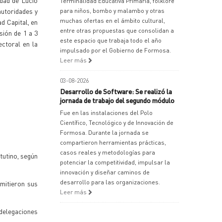
dad de Lucio
Terminalidad Educativa Primaria, folklore
autoridades y
para niños, bombo y malambo y otras
muchas ofertas en el ámbito cultural,
d Capital, en
entre otras propuestas que consolidan a
sión de 1 a 3
este espacio que trabaja todo el año
ectoral en la
impulsado por el Gobierno de Formosa.
Leer más
03-08-2026
Desarrollo de Software: Se realizó la
jornada de trabajo del segundo módulo
Fue en las instalaciones del Polo
Científico, Tecnológico y de Innovación de
Formosa. Durante la jornada se
compartieron herramientas prácticas,
casos reales y metodologías para
tutino, según
potenciar la competitividad, impulsar la
innovación y diseñar caminos de
desarrollo para las organizaciones.
mitieron sus
Leer más
 delegaciones