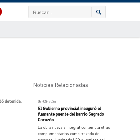
Noticias Relacionadas
dó detenida.
03-08-2026
El Gobierno provincial inauguró el
flamante puente del barrio Sagrado
Corazón
La obra nueva e integral contempla otras
complementarias como trazado de
accesos, iluminaria LED y limpieza del