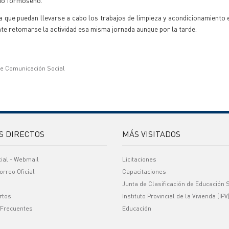
rio formoseño.
a que puedan llevarse a cabo los trabajos de limpieza y acondicionamiento 
nte retomarse la actividad esa misma jornada aunque por la tarde.
de Comunicación Social
S DIRECTOS
MÁS VISITADOS
cial - Webmail
Licitaciones
orreo Oficial
Capacitaciones
Junta de Clasificación de Educación 
rtos
Instituto Provincial de la Vivienda (IPV
 Frecuentes
Educación