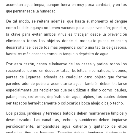
acumulan agua limpia, aunque fuera en muy poca cantidad, y en los
que permanezca la humedad.
De tal modo, se reitera además, que hasta el momento el dengue
como la chikungunya no tienen vacunas para su prevención; por ello,
la clave para evitar ambos virus es trabajar desde la prevención
eliminando todos los objetos donde el mosquito pueda criarse y
desarrollarse, desde los más pequeños como una tapita de gaseosa,
hasta los más grandes como un tanque o depósito de agua.
Por esta razón, deben eliminarse de las casas y patios todos los
recipientes como en desuso: latas, botellas, neumáticos, bidones,
partes de juguetes, además de cualquier otro objeto que forme
paredes adonde pudiera acumularse agua. También deben tratarse
especialmente los recipientes que se utilizan a diario como: baldes,
palanganas, cisternas, depósitos de agua, aljibes, los cuales deben
ser tapados herméticamente o colocarlos boca abajo o bajo techo.
Los patios, jardines y terrenos baldíos deben mantenerse limpios y
desmalezados. Las canaletas, techos y sumideros deben limpiarse
periódicamente, arrojándoles agua caliente y quitando de ellos
cualquier tipo de basuras. También deben limpiarse diariamente,