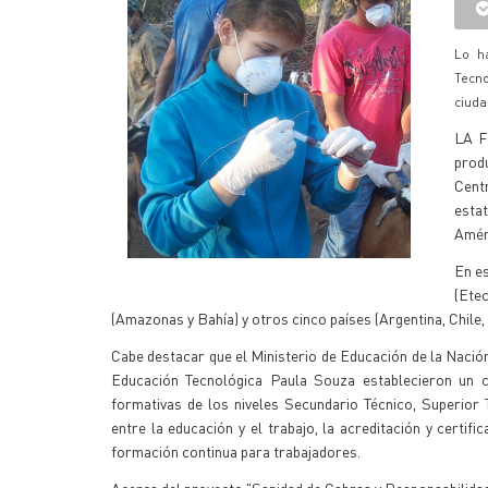
Lo h
Tecn
ciuda
LA F
produ
Cent
esta
Améri
En e
(Ete
(Amazonas y Bahía) y otros cinco países (Argentina, Chile,
Cabe destacar que el Ministerio de Educación de la Nación
Educación Tecnológica Paula Souza establecieron un c
formativas de los niveles Secundario Técnico, Superior
entre la educación y el trabajo, la acreditación y certifi
formación continua para trabajadores.