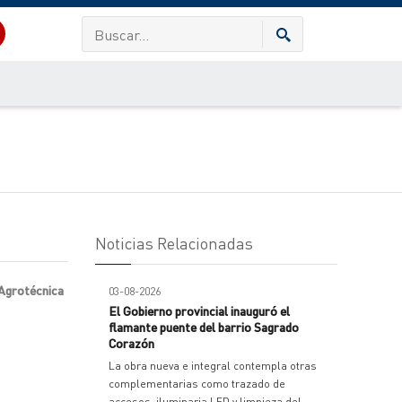
Noticias Relacionadas
 Agrotécnica
03-08-2026
El Gobierno provincial inauguró el
flamante puente del barrio Sagrado
Corazón
La obra nueva e integral contempla otras
complementarias como trazado de
accesos, iluminaria LED y limpieza del