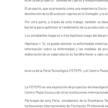
Acerca del proyecto "Sanidad de Cabras y Responsabilidad
El proyecto, que se presenta como una experiencia Socio- E
disminución de la Brucelosis caprina en la Sumayén y la e
Por otra parte, a través de este trabajo, también se des
bacteria para optimizar el rendimiento de su producción cap
Los estudiantes llegaron a tres hipótesis luego del desarr
Hipótesis I: Sí, se puede eliminar la enfermedad mientra
información sobre la enfermedad y las medidas de profi
elaboración de un subproducto es factible llevar a cabo c
Acerca de la Feria Tecnológica FETEPS y el Centro Paul
La FETEPS es una exposición de proyectos de investigación
Centro Paula Souza y de otras instituciones internaciona
Participan de esta Feria estudiantes de la Enseñanza T
instituciones internacionales de Formación Profesional a