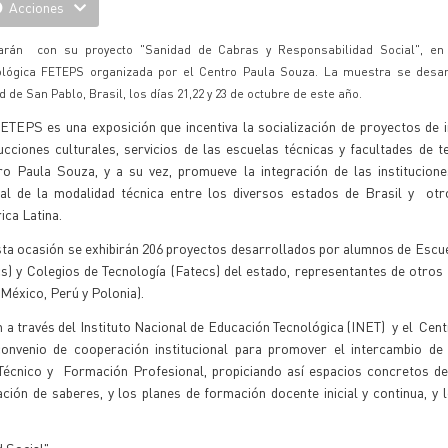
Acciones
arán con su proyecto "Sanidad de Cabras y Responsabilidad Social", en
ológica FETEPS organizada por el Centro Paula Souza. La muestra se desar
d de San Pablo, Brasil, los días 21,22 y 23 de octubre de este año.
ETEPS es una exposición que incentiva la socialización de proyectos de i
cciones culturales, servicios de las escuelas técnicas y facultades de t
ro Paula Souza, y a su vez, promueve la integración de las institucione
tal de la modalidad técnica entre los diversos estados de Brasil y otr
ca Latina.
sta ocasión se exhibirán 206 proyectos desarrollados por alumnos de Escu
cs) y Colegios de Tecnología (Fatecs) del estado, representantes de otro
 México, Perú y Polonia).
 a través del Instituto Nacional de Educación Tecnológica (INET) y el Cent
onvenio de cooperación institucional para promover el intercambio de 
 Técnico y Formación Profesional, propiciando así espacios concretos de
cación de saberes, y los planes de formación docente inicial y continua, y 