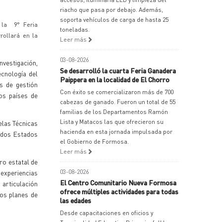
riacho que pasa por debajo. Además,
soporta vehículos de carga de hasta 25
 la 9° Feria
toneladas.
rollará en la
Leer más
03-08-2026
nvestigación,
Se desarrolló la cuarta Feria Ganadera
ecnología del
Paippera en la localidad de El Chorro
s de gestión
Con éxito se comercializaron más de 700
os países de
cabezas de ganado. Fueron un total de 55
familias de los Departamentos Ramón
Lista y Matacos las que ofrecieron su
elas Técnicas
hacienda en esta jornada impulsada por
s dos Estados
el Gobierno de Formosa.
Leer más
ro estatal de
experiencias
03-08-2026
El Centro Comunitario Nueva Formosa
 articulación
ofrece múltiples actividades para todas
los planes de
las edades
Desde capacitaciones en oficios y