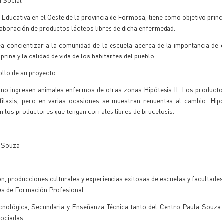
 Social"
ducativa en el Oeste de la provincia de Formosa, tiene como objetivo princi
laboración de productos lácteos libres de dicha enfermedad.
ea concientizar a la comunidad de la escuela acerca de la importancia de
rina y la calidad de vida de los habitantes del pueblo.
ollo de su proyecto:
s no ingresen animales enfermos de otras zonas Hipótesis II: Los producto
laxis, pero en varias ocasiones se muestran renuentes al cambio. Hipót
on los productores que tengan corrales libres de brucelosis.
a Souza
, producciones culturales y experiencias exitosas de escuelas y facultades
les de Formación Profesional.
ecnológica, Secundaria y Enseñanza Técnica tanto del Centro Paula Souza
sociadas.