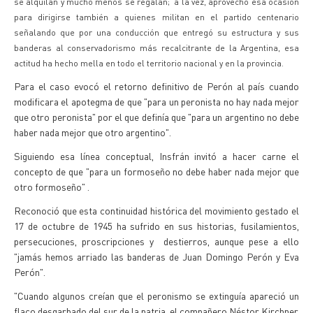
se alquilan y mucho menos se regalan; a la vez, aprovechó esa ocasión
para dirigirse también a quienes militan en el partido centenario
señalando que por una conducción que entregó su estructura y sus
banderas al conservadorismo más recalcitrante de la Argentina, esa
actitud ha hecho mella en todo el territorio nacional y en la provincia.
Para el caso evocó el retorno definitivo de Perón al país cuando
modificara el apotegma de que "para un peronista no hay nada mejor
que otro peronista" por el que definía que "para un argentino no debe
haber nada mejor que otro argentino".
Siguiendo esa línea conceptual, Insfrán invitó a hacer carne el
concepto de que "para un formoseño no debe haber nada mejor que
otro formoseño" .
Reconoció que esta continuidad histórica del movimiento gestado el
17 de octubre de 1945 ha sufrido en sus historias, fusilamientos,
persecuciones, proscripciones y destierros, aunque pese a ello
"jamás hemos arriado las banderas de Juan Domingo Perón y Eva
Perón".
"Cuando algunos creían que el peronismo se extinguía apareció un
flaco desgarbado del sur de la patria, el compañero Néstor Kirchner,