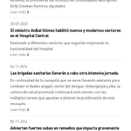
Giménez; el presidente del Instituto de Comunidades Aborígenes
(ICA), Esteban Ramírez; diputados
Leer más
20-07-2022
El ministro Aníbal Gómez habilitó nuevos y modernos sectores
en el Hospital Central
Destinado a diferentes servicios que seguirán mejorando la
funcionalidad del hospital.
Leer más
04-11-2016
Las brigadas sanitarias llevarán a cabo otra intensiva jornada.
En continuidad de la campaña que se viene llevando adelante para
combatir el Aedes aegypti, vector del dengue, chikungunya y zika, la
cartera de salud provincial continuará este viernes con las
múltiples tareas que apuntan a detener la proliferación de este
mosquito.
Leer más
03-11-2016
Advierten fuertes subas en remedios que impacta gravemente