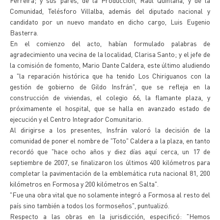
Ferreira; y sus pares, de la Producción, Raúl Quintana, y de la
Comunidad, Telésforo Villalba, además del diputado nacional y
candidato por un nuevo mandato en dicho cargo, Luis Eugenio
Basterra.
En el comienzo del acto, habían formulado palabras de
agradecimiento una vecina de la localidad, Clarisa Santo; y el jefe de
la comisión de fomento, Mario Dante Caldera, este último aludiendo
a "la reparación histórica que ha tenido Los Chiriguanos con la
gestión de gobierno de Gildo Insfrán", que se refleja en la
construcción de viviendas, el colegio 66, la flamante plaza, y
próximamente el hospital, que se halla en avanzado estado de
ejecución y el Centro Integrador Comunitario.
Al dirigirse a los presentes, Insfrán valoró la decisión de la
comunidad de poner el nombre de "Toto" Caldera a la plaza, en tanto
recordó que "hace ocho años y diez días aquí cerca, un 17 de
septiembre de 2007, se finalizaron los últimos 400 kilómetros para
completar la pavimentación de la emblemática ruta nacional 81, 200
kilómetros en Formosa y 200 kilómetros en Salta".
"Fue una obra vital que no solamente integró a Formosa al resto del
país sino también a todos los formoseños", puntualizó.
Respecto a las obras en la jurisdicción, especificó: "Hemos