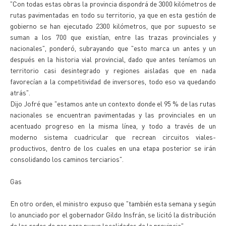
"Con todas estas obras la provincia dispondrá de 3000 kilómetros de
rutas pavimentadas en todo su territorio, ya que en esta gestión de
gobierno se han ejecutado 2300 kilómetros, que por supuesto se
suman a los 700 que existían, entre las trazas provinciales y
nacionales", ponderó, subrayando que "esto marca un antes y un
después en la historia vial provincial, dado que antes teníamos un
territorio casi desintegrado y regiones aisladas que en nada
favorecían a la competitividad de inversores, todo eso va quedando
atrás".
Dijo Jofré que "estamos ante un contexto donde el 95 % de las rutas
nacionales se encuentran pavimentadas y las provinciales en un
acentuado progreso en la misma línea, y todo a través de un
moderno sistema cuadricular que recrean circuitos viales-
productivos, dentro de los cuales en una etapa posterior se irán
consolidando los caminos terciarios".
Gas
En otro orden, el ministro expuso que "también esta semana y según
lo anunciado por el gobernador Gildo Insfrán, se licitó la distribución
de las redes de gas para nueve localidades de la provincia".