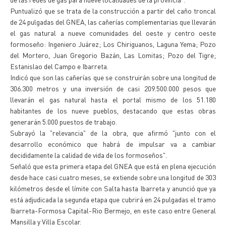
Puntualizó que se trata de la construcción a partir del caño troncal
de 24 pulgadas del GNEA, las cañerías complementarias que llevarán
el gas natural a nueve comunidades del oeste y centro oeste
formoseño: Ingeniero Juárez; Los Chiriguanos, Laguna Yema; Pozo
del Mortero, Juan Gregorio Bazán, Las Lomitas; Pozo del Tigre;
Estanislao del Campo e Ibarreta.
Indicó que son las cañerías que se construirán sobre una longitud de
306.300 metros y una inversión de casi 209.500.000 pesos que
llevarán el gas natural hasta el portal mismo de los 51.180
habitantes de los nueve pueblos, destacando que estas obras
generarán 5.000 puestos de trabajo.
Subrayó la "relevancia" de la obra, que afirmó "junto con el
desarrollo económico que habrá de impulsar va a cambiar
decididamente la calidad de vida de los formoseños".
Señaló que esta primera etapa del GNEA que está en plena ejecución
desde hace casi cuatro meses, se extiende sobre una longitud de 303
kilómetros desde el límite con Salta hasta Ibarreta y anunció que ya
está adjudicada la segunda etapa que cubrirá en 24 pulgadas el tramo
Ibarreta-Formosa Capital-Rio Bermejo, en este caso entre General
Mansilla y Villa Escolar.