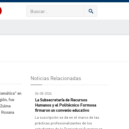
Noticias Relacionadas
atemática" en
06-08-2026
gión, fue
La Subsecretaría de Recursos
Humanos y el Politécnico Formosa
a Zulma
firmaron un convenio educativo
G Roxana
La suscripción se da en el marco de las
prácticas profesionalizantes de los
estudiantes de la Tecnicatura Superior en