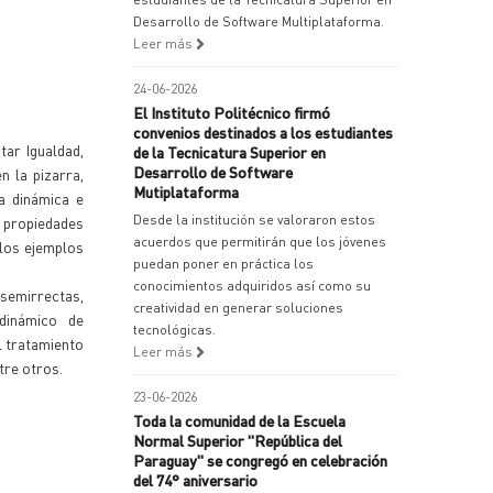
Desarrollo de Software Multiplataforma.
Leer más
24-06-2026
El Instituto Politécnico firmó
convenios destinados a los estudiantes
tar Igualdad,
de la Tecnicatura Superior en
Desarrollo de Software
n la pizarra,
Mutiplataforma
a dinámica e
Desde la institución se valoraron estos
s propiedades
acuerdos que permitirán que los jóvenes
 los ejemplos
puedan poner en práctica los
conocimientos adquiridos así como su
semirrectas,
creatividad en generar soluciones
 dinámico de
tecnológicas.
l tratamiento
Leer más
tre otros.
23-06-2026
Toda la comunidad de la Escuela
Normal Superior "República del
Paraguay" se congregó en celebración
del 74° aniversario