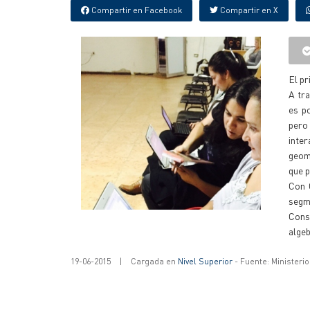
Compartir en Facebook
Compartir en X
El pr
A tr
es po
pero
inte
geomé
que p
Con 
segm
Const
algeb
19-06-2015
|
Cargada en
Nivel Superior
- Fuente: Ministeri