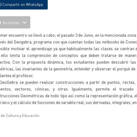
Compartir en WhatsApp
Acciones
imer encuentro se llevó a cabo, el pasado 3 de Junio, en la mencionada zona.
avés del Geogebra, programa con que cuentan todas las netbooks de Conec
sible motivar el aprendizaje ya que habitualmente las clases se centran e
 ello limita la comprensión de conceptos que deben tratarse de maner
ractiva. Con la propuesta dinámica, los estudiantes pueden descubrir la
tricas, las invariantes de la geometría, entender y observar el porqué de
lantea el profesor.
GeoGebra se pueden realizar construcciones a partir de puntos, rectas, 
entos, vectores, cónicas, y otras. Igualmente, permite el trazado
rucciones Geométricas de todo tipo así como la representación gráfica, e
raico y el cálculo de funciones de variable real, sus derivadas, integrales, en
o de Cultura y Educación