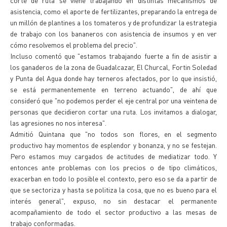
corte de ruta se viene trabajando en distintas mecanismos de
asistencia, como el aporte de fertilizantes, preparando la entrega de
un millón de plantines a los tomateros y de profundizar la estrategia
de trabajo con los bananeros con asistencia de insumos y en ver
cómo resolvemos el problema del precio".
Incluso comentó que "estamos trabajando fuerte a fin de asistir a
los ganaderos de la zona de Guadalcazar, El Churcal, Fortin Soledad
y Punta del Agua donde hay terneros afectados, por lo que insistió,
se está permanentemente en terreno actuando", de ahí que
consideró que "no podemos perder el eje central por una veintena de
personas que decidieron cortar una ruta. Los invitamos a dialogar,
las agresiones no nos interesa".
Admitió Quintana que "no todos son flores, en el segmento
productivo hay momentos de esplendor y bonanza, y no se festejan.
Pero estamos muy cargados de actitudes de mediatizar todo. Y
entonces ante problemas con los precios o de tipo climáticos,
exacerban en todo lo posible el contexto, pero eso se da a partir de
que se sectoriza y hasta se politiza la cosa, que no es bueno para el
interés general", expuso, no sin destacar el permanente
acompañamiento de todo el sector productivo a las mesas de
trabajo conformadas.