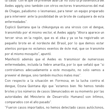
la salud "con el que se pretende abarcar no solo la problemática del
Aedes agipty, sino también con otros vectores transmisores del mal
de Chagas, paludismo o lesmaniasi, para tener un equipo preparado
para intervenir ante la posibilidad de un brote de cualquiera de esta
enfermedades".
Explicó Quintana que la chikungunya es una virosis con el dengue,
transmitido por el mismo vector, el Aedes agipty. "Ahora aparece un
tercer virus en la región, que es el zika y ya se ha registrado un
pequeño brote en el nordeste del Brasil, por lo que demos estar
atentos porque no estamos exentos de éste mal, que se transmite
por el mismo mosquito", apuntó.
Manifestó además que el Aedes es transmisor de numerosas
enfermedades, incluida la fiebre amarilla, por lo que señaló que "si
controlamos adecuadamente a este mosquito, no solo vamos a
prevenir el dengue, sino también muchos males mas".
Con respecto a la situación en Formosa, en la lucha contra el
dengue, Ozuna Quintana dijo que "estamos bien. No hemos tenido
brotes y los números de casos (denunciados en su momento por las
autoridades del Ministerio de Desarrollo Humano) son ínfimos,
comparados con el año pasado".
"Fueron casos importados, no hemos detectado casos autóctonos,