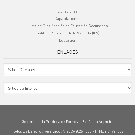
Licitaciones
Capacitaciones
Junta de Clasificación de Educación Secundaria
Instituto Provincial de la Vivienda (IPV)
Educación
ENLACES
Sitio Oficiales
Sitio de Interes
Gobierno de la Provincia de Formosa · República Argentina
Todos los Derechos Reservados © 2005-2026 ·
CSS
-
HTML 4.01
Válidos