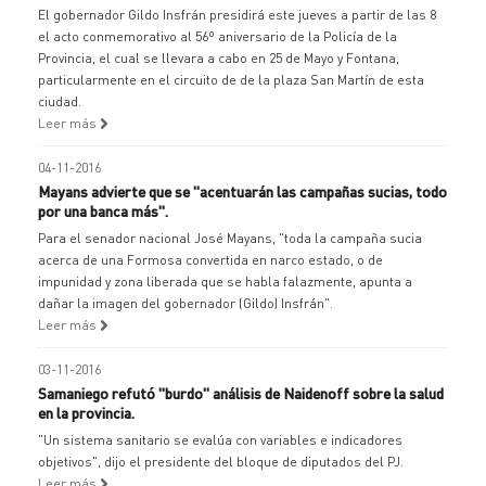
El gobernador Gildo Insfrán presidirá este jueves a partir de las 8
el acto conmemorativo al 56º aniversario de la Policía de la
Provincia, el cual se llevara a cabo en 25 de Mayo y Fontana,
particularmente en el circuito de de la plaza San Martín de esta
ciudad.
Leer más
04-11-2016
Mayans advierte que se "acentuarán las campañas sucias, todo
por una banca más".
Para el senador nacional José Mayans, "toda la campaña sucia
acerca de una Formosa convertida en narco estado, o de
impunidad y zona liberada que se habla falazmente, apunta a
dañar la imagen del gobernador (Gildo) Insfrán".
Leer más
03-11-2016
Samaniego refutó "burdo" análisis de Naidenoff sobre la salud
en la provincia.
"Un sistema sanitario se evalúa con variables e indicadores
objetivos", dijo el presidente del bloque de diputados del PJ.
Leer más