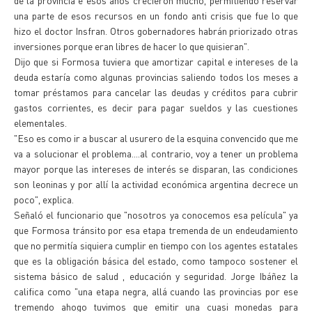
de la provincia e esos años crecieron mucho, permitiendo reservar
una parte de esos recursos en un fondo anti crisis que fue lo que
hizo el doctor Insfran. Otros gobernadores habrán priorizado otras
inversiones porque eran libres de hacer lo que quisieran".
Dijo que si Formosa tuviera que amortizar capital e intereses de la
deuda estaría como algunas provincias saliendo todos los meses a
tomar préstamos para cancelar las deudas y créditos para cubrir
gastos corrientes, es decir para pagar sueldos y las cuestiones
elementales.
"Eso es como ir a buscar al usurero de la esquina convencido que me
va a solucionar el problema....al contrario, voy a tener un problema
mayor porque las intereses de interés se disparan, las condiciones
son leoninas y por allí la actividad económica argentina decrece un
poco", explica.
Señaló el funcionario que "nosotros ya conocemos esa película" ya
que Formosa tránsito por esa etapa tremenda de un endeudamiento
que no permitía siquiera cumplir en tiempo con los agentes estatales
que es la obligación básica del estado, como tampoco sostener el
sistema básico de salud , educación y seguridad. Jorge Ibáñez la
califica como "una etapa negra, allá cuando las provincias por ese
tremendo ahogo tuvimos que emitir una cuasi monedas para