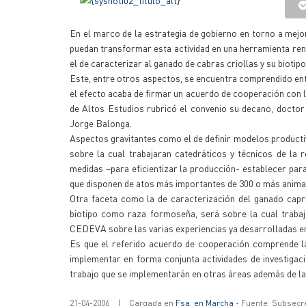
En el marco de la estrategia de gobierno en torno a me
puedan transformar esta actividad en una herramienta rent
el de caracterizar al ganado de cabras criollas y su biot
Este, entre otros aspectos, se encuentra comprendido ent
el efecto acaba de firmar un acuerdo de cooperación con l
de Altos Estudios rubricó el convenio su decano, docto
Jorge Balonga.
Aspectos gravitantes como el de definir modelos producti
sobre la cual trabajaran catedráticos y técnicos de la 
medidas –para eficientizar la producción- establecer pa
que disponen de atos más importantes de 300 o más animal
Otra faceta como la de caracterización del ganado capri
biotipo como raza formoseña, será sobre la cual trabaj
CEDEVA sobre las varias experiencias ya desarrolladas en
Es que el referido acuerdo de cooperación comprende l
implementar en forma conjunta actividades de investigaci
trabajo que se implementarán en otras áreas además de la c
21-04-2006
|
Cargada en
Fsa. en Marcha
- Fuente: Subsecr