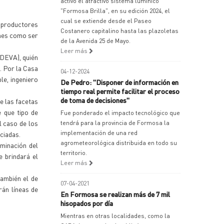
activó el atractivo sistema lumínico
"Formosa Brilla", en su edición 2024, el
cual se extiende desde el Paseo
s productores
Costanero capitalino hasta las plazoletas
ones como ser
de la Avenida 25 de Mayo.
Leer más
EDEVA), quién
. Por la Casa
04-12-2024
le, ingeniero
De Pedro: "Disponer de información en
tiempo real permite facilitar el proceso
de toma de decisiones"
e las facetas
e que tipo de
Fue ponderado el impacto tecnológico que
l caso de los
tendrá para la provincia de Formosa la
implementación de una red
ciadas.
agrometeorológica distribuida en todo su
rminación del
territorio.
 brindará el
Leer más
ambién el de
07-04-2021
rán líneas de
En Formosa se realizan más de 7 mil
hisopados por día
Mientras en otras localidades, como la