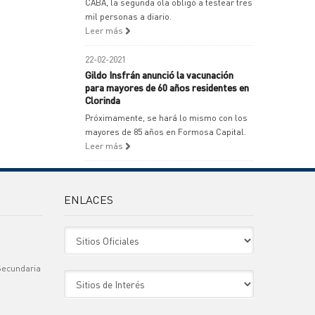
CABA, la segunda ola obligó a testear tres
mil personas a diario.
Leer más
22-02-2021
Gildo Insfrán anunció la vacunación
para mayores de 60 años residentes en
Clorinda
Próximamente, se hará lo mismo con los
mayores de 85 años en Formosa Capital.
Leer más
ENLACES
Sitio Oficiales
Secundaria
Sitio de Interes
)