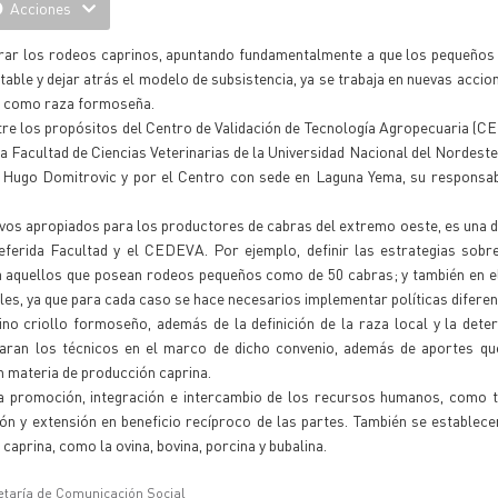
Acciones
jorar los rodeos caprinos, apuntando fundamentalmente a que los pequeño
able y dejar atrás el modelo de subsistencia, ya se trabaja en nuevas acci
ipo como raza formoseña.
re los propósitos del Centro de Validación de Tecnología Agropecuaria (C
a Facultad de Ciencias Veterinarias de la Universidad Nacional del Nordeste
r Hugo Domitrovic y por el Centro con sede en Laguna Yema, su responsab
vos apropiados para los productores de cabras del extremo oeste, es una d
referida Facultad y el CEDEVA. Por ejemplo, definir las estrategias sobr
ra aquellos que posean rodeos pequeños como de 50 cabras; y también en e
es, ya que para cada caso se hace necesarios implementar políticas diferen
no criollo formoseño, además de la definición de la raza local y la dete
aran los técnicos en el marco de dicho convenio, además de aportes que
 materia de producción caprina.
a promoción, integración e intercambio de los recursos humanos, como t
ón y extensión en beneficio recíproco de las partes. También se establece
aprina, como la ovina, bovina, porcina y bubalina.
etaría de Comunicación Social