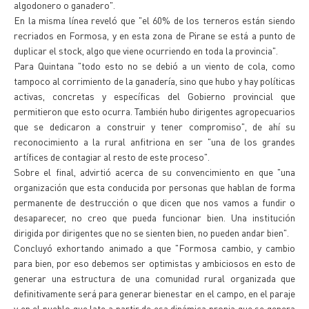
algodonero o ganadero".
En la misma línea reveló que "el 60% de los terneros están siendo
recriados en Formosa, y en esta zona de Pirane se está a punto de
duplicar el stock, algo que viene ocurriendo en toda la provincia".
Para Quintana "todo esto no se debió a un viento de cola, como
tampoco al corrimiento de la ganadería, sino que hubo y hay políticas
activas, concretas y específicas del Gobierno provincial que
permitieron que esto ocurra. También hubo dirigentes agropecuarios
que se dedicaron a construir y tener compromiso", de ahí su
reconocimiento a la rural anfitriona en ser "una de los grandes
artífices de contagiar al resto de este proceso".
Sobre el final, advirtió acerca de su convencimiento en que "una
organización que esta conducida por personas que hablan de forma
permanente de destrucción o que dicen que nos vamos a fundir o
desaparecer, no creo que pueda funcionar bien. Una institución
dirigida por dirigentes que no se sienten bien, no pueden andar bien".
Concluyó exhortando animado a que "Formosa cambio, y cambio
para bien, por eso debemos ser optimistas y ambiciosos en esto de
generar una estructura de una comunidad rural organizada que
definitivamente será para generar bienestar en el campo, en el paraje
y en el pueblo que late a partir de esa dinámica propia que se genera