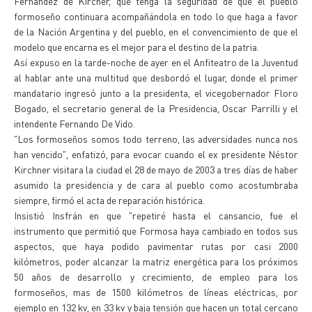
Fernández de Kircher, que tenga la seguridad de que el pueblo
formoseño continuara acompañándola en todo lo que haga a favor
de la Nación Argentina y del pueblo, en el convencimiento de que el
modelo que encarna es el mejor para el destino de la patria.
Así expuso en la tarde-noche de ayer en el Anfiteatro de la Juventud
al hablar ante una multitud que desbordó el lugar, donde el primer
mandatario ingresó junto a la presidenta, el vicegobernador Floro
Bogado, el secretario general de la Presidencia, Oscar Parrilli y el
intendente Fernando De Vido.
"Los formoseños somos todo terreno, las adversidades nunca nos
han vencido", enfatizó, para evocar cuando el ex presidente Néstor
Kirchner visitara la ciudad el 28 de mayo de 2003 a tres días de haber
asumido la presidencia y de cara al pueblo como acostumbraba
siempre, firmó el acta de reparación histórica.
Insistió Insfrán en que "repetiré hasta el cansancio, fue el
instrumento que permitió que Formosa haya cambiado en todos sus
aspectos, que haya podido pavimentar rutas por casi 2000
kilómetros, poder alcanzar la matriz energética para los próximos
50 años de desarrollo y crecimiento, de empleo para los
formoseños, mas de 1500 kilómetros de líneas eléctricas, por
ejemplo en 132 kv, en 33 kv y baja tensión que hacen un total cercano