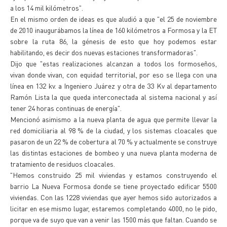
a los 14 mil kilómetros".
En el mismo orden de ideas es que aludió a que "el 25 de noviembre
de 2010 inaugurábamos la línea de 160 kilómetros a Formosa y la ET
sobre la ruta 86, la génesis de esto que hoy podemos estar
habilitando, es decir dos nuevas estaciones transformadoras".
Dijo que "estas realizaciones alcanzan a todos los formoseños,
vivan donde vivan, con equidad territorial, por eso se llega con una
línea en 132 kv. a Ingeniero Juárez y otra de 33 Kv al departamento
Ramón Lista la que queda interconectada al sistema nacional y así
tener 24 horas continuas de energía".
Mencionó asimismo a la nueva planta de agua que permite llevar la
red domiciliaria al 98 % de la ciudad, y los sistemas cloacales que
pasaron de un 22 % de cobertura al 70 % y actualmente se construye
las distintas estaciones de bombeo y una nueva planta moderna de
tratamiento de residuos cloacales.
"Hemos construido 25 mil viviendas y estamos construyendo el
barrio La Nueva Formosa donde se tiene proyectado edificar 5500
viviendas. Con las 1228 viviendas que ayer hemos sido autorizados a
licitar en ese mismo lugar, estaremos completando 4000, no le pido,
porque va de suyo que van a venir las 1500 más que faltan. Cuando se