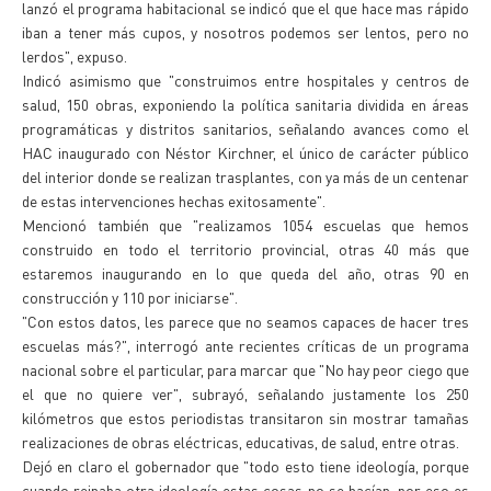
lanzó el programa habitacional se indicó que el que hace mas rápido
iban a tener más cupos, y nosotros podemos ser lentos, pero no
lerdos", expuso.
Indicó asimismo que "construimos entre hospitales y centros de
salud, 150 obras, exponiendo la política sanitaria dividida en áreas
programáticas y distritos sanitarios, señalando avances como el
HAC inaugurado con Néstor Kirchner, el único de carácter público
del interior donde se realizan trasplantes, con ya más de un centenar
de estas intervenciones hechas exitosamente".
Mencionó también que "realizamos 1054 escuelas que hemos
construido en todo el territorio provincial, otras 40 más que
estaremos inaugurando en lo que queda del año, otras 90 en
construcción y 110 por iniciarse".
"Con estos datos, les parece que no seamos capaces de hacer tres
escuelas más?", interrogó ante recientes críticas de un programa
nacional sobre el particular, para marcar que "No hay peor ciego que
el que no quiere ver", subrayó, señalando justamente los 250
kilómetros que estos periodistas transitaron sin mostrar tamañas
realizaciones de obras eléctricas, educativas, de salud, entre otras.
Dejó en claro el gobernador que "todo esto tiene ideología, porque
cuando reinaba otra ideología estas cosas no se hacían, por eso es