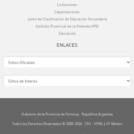
Licitaciones
Capacitaciones
Junta de Clasificación de Educación Secundaria
Instituto Provincial de la Vivienda (IPV)
Educación
ENLACES
Sitio Oficiales
Sitio de Interes
Gobierno de la Provincia de Formosa · República Argentina
Todos los Derechos Reservados © 2005-2026 ·
CSS
-
HTML 4.01
Válidos