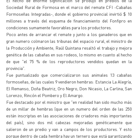
El hecho de enorme significación se produjo en predios de la
Sociedad Rural de Formosa en el marco del remate CFI -Cabañas
Formoseñas Integradas-, donde el gobierno provincial invirtió $ 10
millones a través del esquema de financiamiento del Fonfipro en
condiciones sumamente favorables para los productores.
Poco antes de arrancar el remate y junto a los ganaderos que en
gran numero colmaron las tribunas del espacio rural, el ministro de
la Producción y Ambiente, Raúl Quintana resaltó el trabajo y mejora
genética de las cabañas en sus rodeos, lo mismo en cuanto al hecho
de que "el 75 % de los reproductores vendidos quedan en la
provincia".
Fue puntualizado que comercializaron sus animales 13 cabañas
formoseñas, de las cuales 9 vendieron hembras: Estancia La Alegría,
El Remanso, Doña Beatriz, Oro Negro, Don Nicasio, La Carlina, San
Lorenzo, Rincón el Pombero y El Amargo.
Fue destacado por el ministro que "en realidad han sido mucho más
de un millar de hembras (que en un numero del orden de las 250
están inscriptas en las asociaciones de criadores más importantes
del país), sino dos mil cabezas mejoradas genéticamente que
salieron de un predio y van a campos de los productores. Y esto
porque dentro de cada hembra hay un ternero que está garantizando