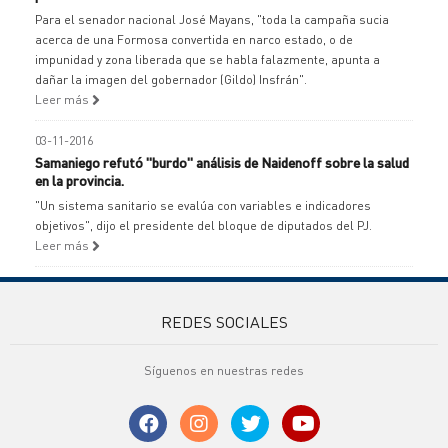
Para el senador nacional José Mayans, "toda la campaña sucia
acerca de una Formosa convertida en narco estado, o de
impunidad y zona liberada que se habla falazmente, apunta a
dañar la imagen del gobernador (Gildo) Insfrán".
Leer más
03-11-2016
Samaniego refutó "burdo" análisis de Naidenoff sobre la salud
en la provincia.
"Un sistema sanitario se evalúa con variables e indicadores
objetivos", dijo el presidente del bloque de diputados del PJ.
Leer más
REDES SOCIALES
Síguenos en nuestras redes