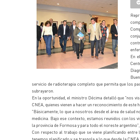
Repr
comp
Comp
conju
contr
enfer
En e
Cent
Diag
Buen
servicio de radioterapia completo que permita que los paci
subrayaron.
En la oportunidad, el ministro Décima detalló que "nos vi
CNEA, quienes vienen a hacer un reconocimiento de este hosp
"Básicamente, lo que a nosotros desde el área de salud no
medicina. Bajo ese contexto, estamos reunidos con los vi
la provincia de Formosa y para todo el noreste argentino", e
Con respecto al trabajo que se viene planificando entre 
tenemos planificado y se traspola a lo que desde la CNEA 