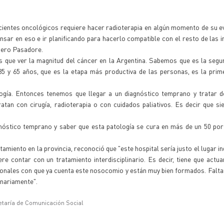
ientes oncológicos requiere hacer radioterapia en algún momento de su e
sar en eso e ir planificando para hacerlo compatible con el resto de las in
eniero Pasadore.
que ver la magnitud del cáncer en la Argentina. Sabemos que es la segu
35 y 65 años, que es la etapa más productiva de las personas, es la pri
ogía. Entonces tenemos que llegar a un diagnóstico temprano y tratar d
tan con cirugía, radioterapia o con cuidados paliativos. Es decir que s
gnóstico temprano y saber que esta patología se cura en más de un 50 por
atamiento en la provincia, reconoció que "este hospital sería justo el lugar 
 contar con un tratamiento interdisciplinario. Es decir, tiene que actua
ionales con que ya cuenta este nosocomio y están muy bien formados. Faltar
inariamente".
etaría de Comunicación Social