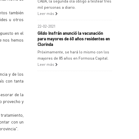
CABA, la segunda ola obligó a testear tres
mil personas a diario.
ntos también
Leer más
oides u otros
22-02-2021
upuesto en el
Gildo Insfrán anunció la vacunación
para mayores de 60 años residentes en
ue nos hemos
Clorinda
Próximamente, se hará lo mismo con los
mayores de 85 años en Formosa Capital.
Leer más
ncia y de los
aís con tanta
sesorar de la
mo provecho y
 tratamiento,
contar con un
provincia".