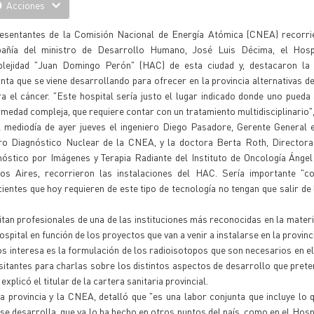
Acciones
esentantes de la Comisión Nacional de Energía Atómica (CNEA) recorri
añía del ministro de Desarrollo Humano, José Luis Décima, el Hosp
lejidad "Juan Domingo Perón" (HAC) de esta ciudad y, destacaron la p
nta que se viene desarrollando para ofrecer en la provincia alternativas d
a el cáncer. "Este hospital sería justo el lugar indicado donde uno pueda
medad compleja, que requiere contar con un tratamiento multidisciplinario"
l mediodía de ayer jueves el ingeniero Diego Pasadore, Gerente General 
ro Diagnóstico Nuclear de la CNEA, y la doctora Berta Roth, Directora
nóstico por Imágenes y Terapia Radiante del Instituto de Oncología Ánge
os Aires, recorrieron las instalaciones del HAC. Sería importante "c
entes que hoy requieren de este tipo de tecnología no tengan que salir de l
sitan profesionales de una de las instituciones más reconocidas en la mater
ital en función de los proyectos que van a venir a instalarse en la provinci
s interesa es la formulación de los radioisotopos que son necesarios en el
sitantes para charlas sobre los distintos aspectos de desarrollo que pre
xplicó el titular de la cartera sanitaria provincial.
la provincia y la CNEA, detalló que "es una labor conjunta que incluye lo
se desarrolla, que ya lo ha hecho en otros puntos del país, como en el Hosp