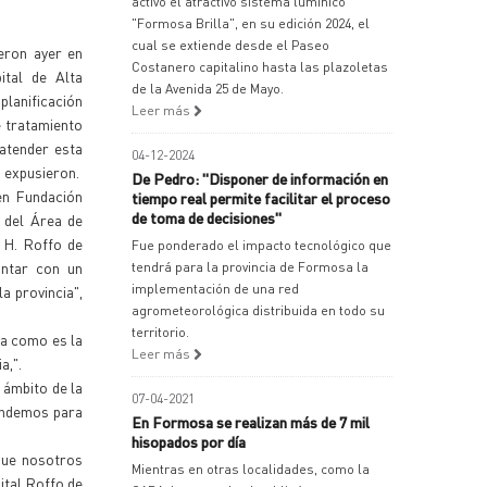
activó el atractivo sistema lumínico
"Formosa Brilla", en su edición 2024, el
cual se extiende desde el Paseo
eron ayer en
Costanero capitalino hasta las plazoletas
ital de Alta
de la Avenida 25 de Mayo.
lanificación
Leer más
e tratamiento
 atender esta
04-12-2024
, expusieron.
De Pedro: "Disponer de información en
en Fundación
tiempo real permite facilitar el proceso
de toma de decisiones"
 del Área de
l H. Roffo de
Fue ponderado el impacto tecnológico que
ontar con un
tendrá para la provincia de Formosa la
implementación de una red
a provincia",
agrometeorológica distribuida en todo su
territorio.
ia como es la
Leer más
a,".
 ámbito de la
07-04-2021
tendemos para
En Formosa se realizan más de 7 mil
hisopados por día
 que nosotros
Mientras en otras localidades, como la
ital Roffo de