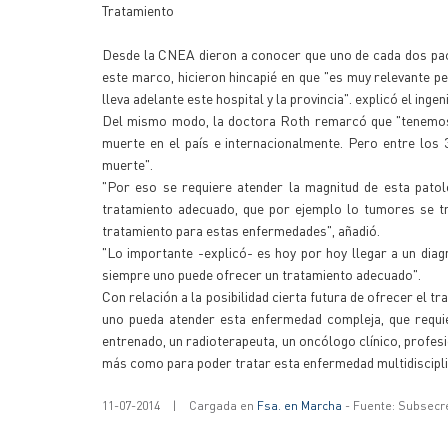
Tratamiento
Desde la CNEA dieron a conocer que uno de cada dos pac
este marco, hicieron hincapié en que "es muy relevante pen
lleva adelante este hospital y la provincia". explicó el ing
Del mismo modo, la doctora Roth remarcó que "tenemos 
muerte en el país e internacionalmente. Pero entre los 
muerte".
"Por eso se requiere atender la magnitud de esta patol
tratamiento adecuado, que por ejemplo lo tumores se tra
tratamiento para estas enfermedades", añadió.
"Lo importante -explicó- es hoy por hoy llegar a un dia
siempre uno puede ofrecer un tratamiento adecuado".
Con relación a la posibilidad cierta futura de ofrecer el tr
uno pueda atender esta enfermedad compleja, que requiere
entrenado, un radioterapeuta, un oncólogo clínico, profes
más como para poder tratar esta enfermedad multidiscipl
11-07-2014
|
Cargada en
Fsa. en Marcha
- Fuente: Subsecr