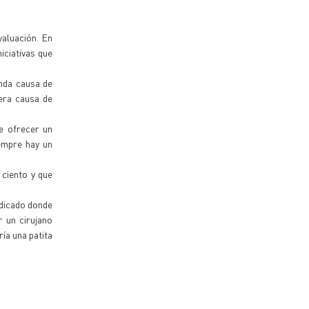
valuación. En
iciativas que
nda causa de
mera causa de
e ofrecer un
iempre hay un
 ciento y que
indicado donde
r un cirujano
ía una patita