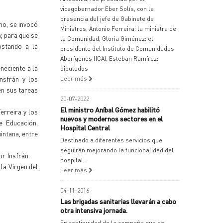
vicegobernador Eber Solís, con la
presencia del jefe de Gabinete de
no, se invocó
Ministros, Antonio Ferreira; la ministra de
, para que se
la Comunidad, Gloria Giménez; el
ostando a la
presidente del Instituto de Comunidades
Aborígenes (ICA), Esteban Ramírez;
neciente a la
diputados
nsfrán y los
Leer más
en sus tareas
20-07-2022
El ministro Aníbal Gómez habilitó
erreira y los
nuevos y modernos sectores en el
e Educación,
Hospital Central
intana, entre
Destinado a diferentes servicios que
seguirán mejorando la funcionalidad del
r Insfrán.
hospital.
la Virgen del
Leer más
04-11-2016
Las brigadas sanitarias llevarán a cabo
otra intensiva jornada.
En continuidad de la campaña que se