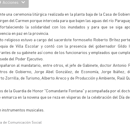
Acciones
te una ceremonia litúrgica realizada en la planta baja de la Casa de Gobier
virgen del Carmen porque interceda para que bajen las aguas del río Paraguay
 fortaleciendo la solidaridad con los inundados y para que se siga ap
vencia en paz en la provincia.
to religioso estuvo a cargo del sacerdote formoseño Roberto Brítez perte
oquia de Villa Escolar y contó con la presencia del gobernador Gildo I
rantes de su gabinete así como de los funcionarios y empleados que cumpl
 sede del Poder Ejecutivo.
añaron al mandatario, entre otros, el jefe de Gabinete, doctor Antonio F
stros de Gobierno, Jorge Abel González; de Economía, Jorge Ibáñez; d
to Zorrilla; de Turismo, Alberto Areco y de Producción y Ambiente, Raúl Qu
vos de la Guardia de Honor "Comandante Fontana" y acompañada por el docto
se enmarca en la novena que se reza en vísperas de la celebración del Día de 
 instrumentos musicales.
ía de Comunicación Social