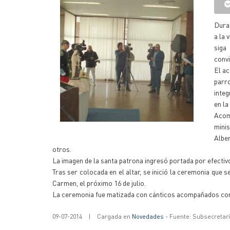
Duran
a la 
siga
convi
El ac
parr
integ
en la
Acomp
mini
Alber
otros.
La imagen de la santa patrona ingresó portada por efecti
Tras ser colocada en el altar, se inició la ceremonia que 
Carmen, el próximo 16 de julio.
La ceremonia fue matizada con cánticos acompañados con
09-07-2014
|
Cargada en
Novedades
- Fuente: Subsecretar