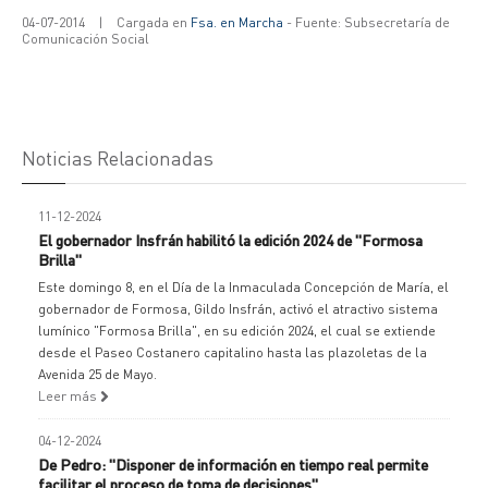
04-07-2014
|
Cargada en
Fsa. en Marcha
- Fuente: Subsecretaría de
Comunicación Social
Noticias Relacionadas
11-12-2024
El gobernador Insfrán habilitó la edición 2024 de "Formosa
Brilla"
Este domingo 8, en el Día de la Inmaculada Concepción de María, el
gobernador de Formosa, Gildo Insfrán, activó el atractivo sistema
lumínico "Formosa Brilla", en su edición 2024, el cual se extiende
desde el Paseo Costanero capitalino hasta las plazoletas de la
Avenida 25 de Mayo.
Leer más
04-12-2024
De Pedro: "Disponer de información en tiempo real permite
facilitar el proceso de toma de decisiones"