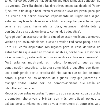
En el marco del acto de inauguración que tuvo la masiva adhesión de
los vecinos, Zorrilla aludió a las directivas emanadas desde el Poder
Ejecutivo a fin de que habilitaran el edificio nuevo del jardín, para que
los chicos del barrio tuvieran rápidamente un lugar más digno,
estaban muy bien también en una biblioteca popular, pero tenían que
venir a su casa. Terminada la obra, estamos habilitándola y
poniéndola a disposición de esta comunidad educativa".
Agregó que "en este sector de la ciudad se están recibiendo a nuevos
vecinos por las inundaciones, que van a venir a radicarse porque en el
Lote 111 están dispuestos los lugares para la casa definitiva de
estas familias que vivían en zonas inundables, por lo que la matricula
irá en aumento, y este jardín entonces vendrá a cubrir esa demanda".
"Acá estamos mostrando el modelo formoseño, que es una
construcción colectivo, toda una comunidad, y aquellos que tienen
una contingencia por la crecida del río, saben que no los dejamos
solos, a pesar de las acciones de algunos. Hay que juntarnos a
trabajar todos juntos por los comprovincianos que están en
dificultades" destacó.
Recordó que estas escuelas "tienen los dos servicios, copa de leche
y comedor, ahora van a brindar con más comodidad, porque la
calidad será la misma, eso no se va a interrumpir, al contrario, va a