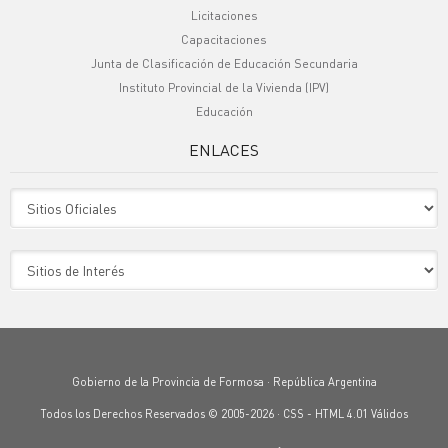
Licitaciones
Capacitaciones
Junta de Clasificación de Educación Secundaria
Instituto Provincial de la Vivienda (IPV)
Educación
ENLACES
Sitio Oficiales
Sitio de Interes
Gobierno de la Provincia de Formosa · República Argentina
Todos los Derechos Reservados © 2005-2026 ·
CSS
-
HTML 4.01
Válidos