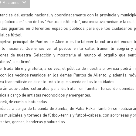
Acciones
tancias del estado nacional y coordinadamente con la provincia y municipio
 público será uno de los "Puntos de Aliento", una iniciativa mediante la cual
allas gigantes en diferentes espacios públicos para que los ciudadanos 
al de fútbol
bjetivo principal de Puntos de Aliento es fortalecer la cultura del encuen
a lo nacional. Queremos ver al pueblo en la calle, transmitir alegría y 
dores de nuestra Selección y mostrarle al mundo el orgullo que sen
tinos", se afirmó.
ntrada libre y gratuita, a su vez, el público de nuestra provincia podrá in
 con los vecinos reunidos en los demás Puntos de Aliento, y, además, móv
ca transmitirán en directo todo lo que suceda en las localidades.
rán actividades culturales para disfrutar en familia: ferias de comidas
sica a cargo de artistas reconocidos y emergentes.
ock, de cumbia, batucadas.
 música a cargo de la banda de Zamba, de Paka Paka. También se realizar
os musicales, y torneos de fútbol-tennis y fútbol-cabeza, con sorpresas y 
isetas, gorras, banderas y bubuzelas.