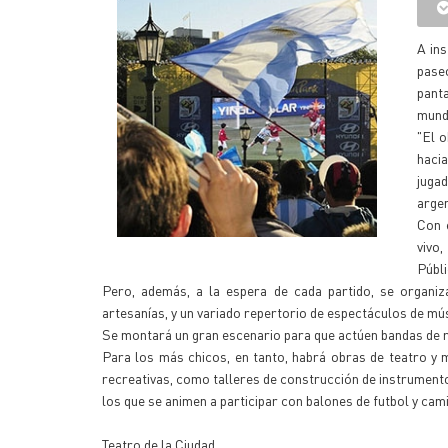
A ins
paseo
pant
mundi
"El o
haci
juga
argen
Con e
vivo,
Públi
Pero, además, a la espera de cada partido, se organiza
artesanías, y un variado repertorio de espectáculos de mú
Se montará un gran escenario para que actúen bandas de r
Para los más chicos, en tanto, habrá obras de teatro y
recreativas, como talleres de construcción de instrument
los que se animen a participar con balones de futbol y cam
Teatro de la Ciudad