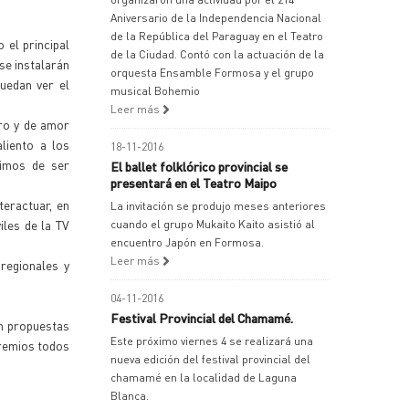
Aniversario de la Independencia Nacional
de la República del Paraguay en el Teatro
 el principal
de la Ciudad. Contó con la actuación de la
 se instalarán
orquesta Ensamble Formosa y el grupo
puedan ver el
musical Bohemio
Leer más
tro y de amor
aliento a los
18-11-2016
timos de ser
El ballet folklórico provincial se
presentará en el Teatro Maipo
teractuar, en
La invitación se produjo meses anteriores
iles de la TV
cuando el grupo Mukaito Kaito asistió al
encuentro Japón en Formosa.
Leer más
 regionales y
04-11-2016
Festival Provincial del Chamamé.
án propuestas
Este próximo viernes 4 se realizará una
premios todos
nueva edición del festival provincial del
chamamé en la localidad de Laguna
Blanca.