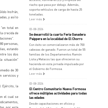
riacho que pasa por debajo. Además,
soporta vehículos de carga de hasta 25
ildo Insfrán,
toneladas.
das, y así lo
Leer más
"en total en
03-08-2026
 la crecida de
Se desarrolló la cuarta Feria Ganadera
daciones".
Paippera en la localidad de El Chorro
 880 personas,
Con éxito se comercializaron más de 700
lias, estando
cabezas de ganado. Fueron un total de 55
entre los dos
familias de los Departamentos Ramón
a situación"
Lista y Matacos las que ofrecieron su
hacienda en esta jornada impulsada por
el Gobierno de Formosa.
romedio de 30
Leer más
n servicios y
03-08-2026
 Ejército, la
El Centro Comunitario Nueva Formosa
ofrece múltiples actividades para todas
en el cual se
las edades
medicamentos,
Desde capacitaciones en oficios y
adas por esta