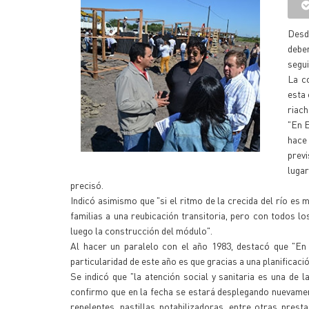
Desde
debem
segu
La c
esta 
riach
"En E
hace 
previ
luga
precisó.
Indicó asimismo que "si el ritmo de la crecida del río e
familias a una reubicación transitoria, pero con todos los
luego la construcción del módulo".
Al hacer un paralelo con el año 1983, destacó que "En 
particularidad de este año es que gracias a una planificaci
Se indicó que "la atención social y sanitaria es una de 
confirmo que en la fecha se estará desplegando nuevamen
repelentes, pastillas potabilizadoras, entre otras prest