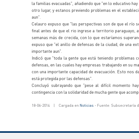
la familias evacuadas", añadiendo que "en lo educativo hay
otro lugar, y estanos previendo problemas en el estable
aun".
Celauro expuso que "las perspectivas son de que el río s
final antes de que el rio ingrese a territorio paraguayo
semanas más de crecida, con lo que estaríamos superand
expuso que "el anillo de defensas de la ciudad, de una e
importante aun".
Indicó que "toda la gente que está teniendo problemas c
defensas, en las cuales hay empresas trabajando en su ma
con una importante capacidad de evacuación. Esto nos da 
está protegida por las defensas".
Concluyó subrayando que "pese al difícil momento hay
contingencia con la solidaridad de mucha gente que acompañ
18-06-2014
|
Cargada en
Noticias
- Fuente: Subsecretaría 