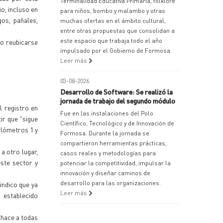
Terminalidad Educativa Primaria, folklore
o, incluso en
para niños, bombo y malambo y otras
os, pañales,
muchas ofertas en el ámbito cultural,
entre otras propuestas que consolidan a
este espacio que trabaja todo el año
do reubicarse
impulsado por el Gobierno de Formosa.
Leer más
03-08-2026
Desarrollo de Software: Se realizó la
jornada de trabajo del segundo módulo
l registro en
Fue en las instalaciones del Polo
ir que "sigue
Científico, Tecnológico y de Innovación de
ilómetros 1 y
Formosa. Durante la jornada se
compartieron herramientas prácticas,
a otro lugar,
casos reales y metodologías para
ste sector y
potenciar la competitividad, impulsar la
innovación y diseñar caminos de
desarrollo para las organizaciones.
indico que ya
Leer más
 establecido
 hace a todas