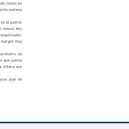
ndo clases en
a esta semana
 es el puerto
nto menos dos
nquilizador,
un margen muy
 perímetro de
eo que cuenta
ea urbana que
este plan de