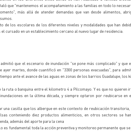
eñaló que "mantenemos el acompañamiento a las familias en todo lo necesari
momento", más allá de atender demandas que van desde alimentos, abrig
nsumos.
to de los escolares de los diferentes niveles y modalidades que han debi
s el cursado en un establecimiento cercano al nuevo lugar de residencia.
 admitió que el escenario de inundación "se pone más complicado" y que e
 ayer martes, donde cuantificó en "3300 personas evacuadas", para admit
iempo ante el avance de las aguas en zonas de los barrios Guadalupe, los k
 la ruta o banquina entre el kilometro 4 a Pilcomayo. Y es que no quieren ir 
nundaciones en la última década, y siempre optaron por reubicarse en e
r una casilla que los albergue en este contexto de reubicación transitoria, 
lsas conteniendo diez productos alimenticios, en otros sectores se han
enda, además del aporte para la cena
 ello es fundamental toda la acción preventiva y monitoreo permanente que se