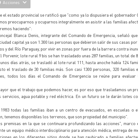
Acciones
 el estado provincial se ratificó que "como ya lo dispusiera el gobernador G
os preocuparnos y ocuparnos integralmente en asistir a las familias afecta
iremos haciendo":
oncejal Blanca Denis, integrante del Comando de Emergencia, señaló que 
ciudad capital ya son 1.300 las personas que debieron salir de sus casas por
os y del Río Paraguay, por vivir en zonas por fuera de la barrera contra inun
l Porvenir, lote rural 9 bis se han trasladado unas 287 familias, un total de
unos días atrás, se trasladó al lote rural 111, hasta anoche había 124 fami
sto el traslado de 30 familias más. Son casi 1300 personas, 320 familias 
res, todos los días el Comando de Emergencia se reúne para evaluar l
s mayor que el trabajo que podemos hacer, es por eso que trasladamos un p
 servicios, agua potable y red eléctrica. En un futuro se le darán lotes co
1983 todas las familias iban a un centro de evacuados, en escuelas o el
ón, tenemos disponibles los terrenos, que son propiedad del municipio".
las premisas en la que se continuara profundizando las acciones", marco 
te un equipo médico interdisciplinario para atención médica, entrega de 
aciones en los diferentes sitios donde se han reubicado a familias afect