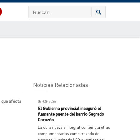
Noticias Relacionadas
, que afecta
03-08-2026
El Gobierno provincial inauguró el
flamante puente del barrio Sagrado
Corazón
La obra nueva e integral contempla otras
complementarias como trazado de
accesos, iluminaria LED y limpieza del