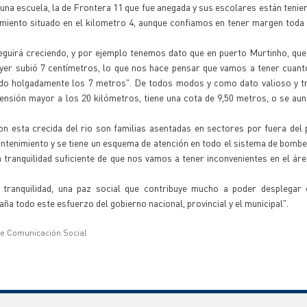
 una escuela, la de Frontera 11 que fue anegada y sus escolares están tenie
cimiento situado en el kilometro 4, aunque confiamos en tener margen tod
eguirá creciendo, y por ejemplo tenemos dato que en puerto Murtinho, que
, ayer subió 7 centímetros, lo que nos hace pensar que vamos a tener cua
o holgadamente los 7 metros". De todos modos y como dato valioso y tra
xtensión mayor a los 20 kilómetros, tiene una cota de 9,50 metros, o se a
on esta crecida del rio son familias asentadas en sectores por fuera del
ntenimiento y se tiene un esquema de atención en todo el sistema de bomb
tranquilidad suficiente de que nos vamos a tener inconvenientes en el ár
 tranquilidad, una paz social que contribuye mucho a poder desplegar 
a todo este esfuerzo del gobierno nacional, provincial y el municipal".
de Comunicación Social