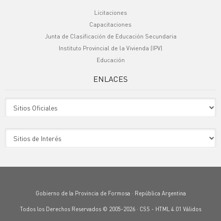
Licitaciones
Capacitaciones
Junta de Clasificación de Educación Secundaria
Instituto Provincial de la Vivienda (IPV)
Educación
ENLACES
Sitio Oficiales
Sitio de Interes
Gobierno de la Provincia de Formosa · República Argentina
Todos los Derechos Reservados © 2005-2026 ·
CSS
-
HTML 4.01
Válidos