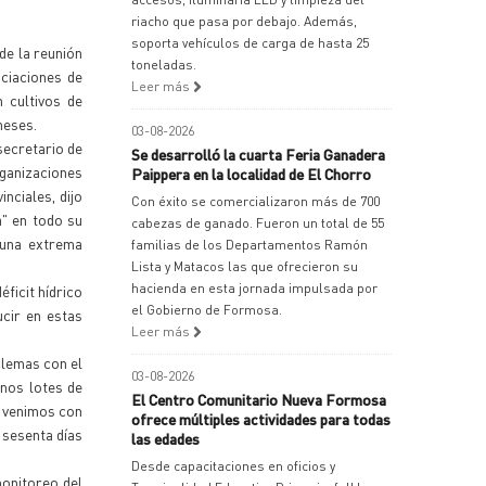
riacho que pasa por debajo. Además,
soporta vehículos de carga de hasta 25
de la reunión
toneladas.
ciaciones de
Leer más
 cultivos de
meses.
03-08-2026
secretario de
Se desarrolló la cuarta Feria Ganadera
ganizaciones
Paippera en la localidad de El Chorro
nciales, dijo
Con éxito se comercializaron más de 700
a" en todo su
cabezas de ganado. Fueron un total de 55
 una extrema
familias de los Departamentos Ramón
Lista y Matacos las que ofrecieron su
hacienda en esta jornada impulsada por
ficit hídrico
el Gobierno de Formosa.
cir en estas
Leer más
blemas con el
03-08-2026
unos lotes de
El Centro Comunitario Nueva Formosa
e venimos con
ofrece múltiples actividades para todas
 sesenta días
las edades
Desde capacitaciones en oficios y
monitoreo del