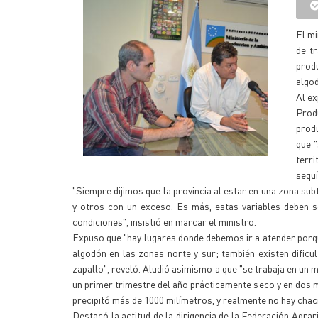
El mi
de t
prod
algod
Al ex
Prod
produ
que 
terr
sequí
"Siempre dijimos que la provincia al estar en una zona sub
y otros con un exceso. Es más, estas variables deben
condiciones", insistió en marcar el ministro.
Expuso que "hay lugares donde debemos ir a atender porq
algodón en las zonas norte y sur; también existen dific
zapallo", reveló. Aludió asimismo a que "se trabaja en un 
un primer trimestre del año prácticamente seco y en dos 
precipitó más de 1000 milímetros, y realmente no hay chac
Destacó la actitud de la dirigencia de la Federación Agr