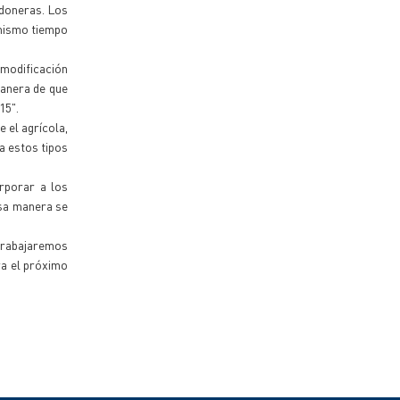
odoneras. Los
 mismo tiempo
 modificación
manera de que
15".
 el agrícola,
a estos tipos
rporar a los
esa manera se
"trabajaremos
ra el próximo