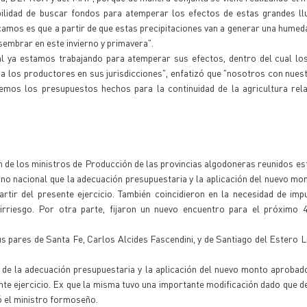
bilidad de buscar fondos para atemperar los efectos de estas grandes ll
camos es que a partir de que estas precipitaciones van a generar una hume
sembrar en este invierno y primavera".
ual ya estamos trabajando para atemperar sus efectos, dentro del cual lo
 a los productores en sus jurisdicciones", enfatizó que "nosotros con nuest
mos los presupuestos hechos para la continuidad de la agricultura rela
ón de los ministros de Producción de las provincias algodoneras reunidos e
rno nacional que la adecuación presupuestaria y la aplicación del nuevo m
rtir del presente ejercicio. También coincidieron en la necesidad de imp
irriesgo. Por otra parte, fijaron un nuevo encuentro para el próximo 4
 sus pares de Santa Fe, Carlos Alcides Fascendini, y de Santiago del Estero 
s de la adecuación presupuestaria y la aplicación del nuevo monto aprobad
nte ejercicio. Ex que la misma tuvo una importante modificación dado que d
ó el ministro formoseño.