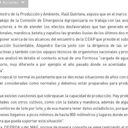
Acciones
nistro de la Producción y Ambiente, Raúl Quintana, expuso que en el marco 
rabajo de la Comisión de Emergencia Agropecuaria se trabaja con las aso
uctores a fin de atender los efectos desfavorables que han generado en
onales, mandioca, batata y zapallos las grandes lluvias de los últimos dos 
poner acerca de los alcances del encuentro de la CEAP que preside el sub
ucción Sustentable, Alejandro García junto con la dirigencia de las or
ctivas y también con los equipos técnicos de organismos nacionales y provi
"se analizó en detalle el contexto actual de una Formosa "cargada de agu
itorio, muy diferente a por ejemplo el año pasado donde se acentuaba
a".
tropical lo normal es justamente que se den estas situaciones de años con dé
 ser consideradas como normales y debemos estar preparados para produ
ue existen cuestiones que sobrepasan la capacidad de producción. Hay pro
ultades con otros cultivos, como con la batata y mandioca, además de alg
monitoreo de lote por lote, y de esa manera tener datos estadísticos, porqu
meses llegamos a picos mínimos de hasta 800 milímetros y lugares donde en
ra que pueda soportar esta situación".
aria, DEPROA y del MAF, porque de manera conjunta se viene realizando el 