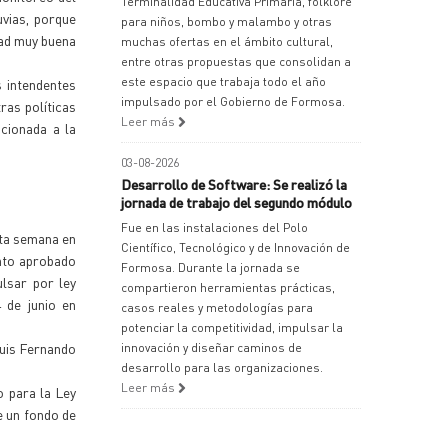
Terminalidad Educativa Primaria, folklore
uvias, porque
para niños, bombo y malambo y otras
dad muy buena
muchas ofertas en el ámbito cultural,
entre otras propuestas que consolidan a
este espacio que trabaja todo el año
s intendentes
impulsado por el Gobierno de Formosa.
ras políticas
Leer más
cionada a la
03-08-2026
Desarrollo de Software: Se realizó la
jornada de trabajo del segundo módulo
Fue en las instalaciones del Polo
sta semana en
Científico, Tecnológico y de Innovación de
onto aprobado
Formosa. Durante la jornada se
ulsar por ley
compartieron herramientas prácticas,
 de junio en
casos reales y metodologías para
potenciar la competitividad, impulsar la
Luis Fernando
innovación y diseñar caminos de
desarrollo para las organizaciones.
Leer más
o para la Ley
e un fondo de