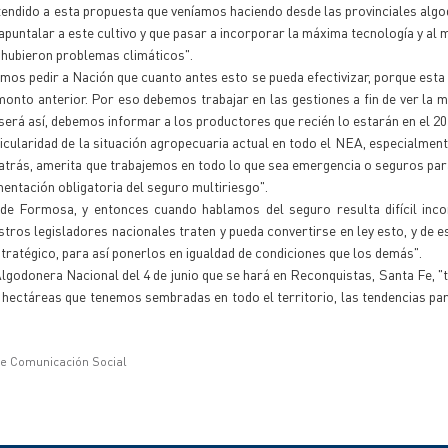
endido a esta propuesta que veníamos haciendo desde las provinciales alg
apuntalar a este cultivo y que pasar a incorporar la máxima tecnología y al
 hubieron problemas climáticos".
mos pedir a Nación que cuanto antes esto se pueda efectivizar, porque esta
monto anterior. Por eso debemos trabajar en las gestiones a fin de ver la 
 será así, debemos informar a los productores que recién lo estarán en el 20
cularidad de la situación agropecuaria actual en todo el NEA, especialmente
s atrás, amerita que trabajemos en todo lo que sea emergencia o seguros par
mentación obligatoria del seguro multiriesgo".
 de Formosa, y entonces cuando hablamos del seguro resulta difícil inco
stros legisladores nacionales traten y pueda convertirse en ley esto, y de 
tratégico, para así ponerlos en igualdad de condiciones que los demás".
Algodonera Nacional del 4 de junio que se hará en Reconquistas, Santa Fe, 
hectáreas que tenemos sembradas en todo el territorio, las tendencias pa
de Comunicación Social