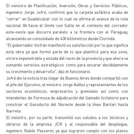
El ministro de Planificación, Inversión, Obras y Servicios Públicos,
ingeniero Jorge Jofré, confirmó que la carpeta asfáltica acaba de
"cerrar" en Guadalcázar con lo cual se afirma el avance de la ruta
nacional 86 hacia el límite con Salta en el contexto del corredor
este-oeste que discurre paralelo a la frontera con el Paraguay,
alcanzando un consolidado de 430 kilómetros desde Clorinda.
"El gobernador Insfrán manifestó su satisfacción por lo que significa
esta obra ya que formó parte de lo que planificó para esa zona,
otrora impenetrable y aislada del resto de la provincia y que ahora va
sumando servicios estratégicos como para encarar decididamente
su crecimiento y desarrollo", dijo el funcionario.
Jofré dio la noticia tras llegar de Buenos Aires donde compartió con
el jefe del Ejecutivo, el ministro Jorge Ibáñez y representantes de los
sectores económicos, empresarios y gremiales así como con
intendentes de Formosa de adjudicación del llamado licitatorio para
construir el Gasoducto del Noreste desde la línea Barilari hasta
Ibarreta.
El ministro, por su parte, transmitió sus saludos a los técnicos y
obreros de la empresa JCR y al responsable del despliegue,
ingeniero Rubén Passerini, ya que lograron cumplir con los plazos