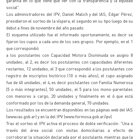
garantía en lo que tiene que ver con la transparencia y la equidad
social".
Los administradores del IPV, Daniel Malich y del IAS, Edgar Pérez,
presidieron el sorteo de la víspera, el segundo en su tipo luego de su
debut a fines de noviembre del año pasado.
El esquema utilizado fue el informado oportunamente, es decir se
fijaron los cupos a cada uno de los seis grupos. Por ejemplo, en el 1
que correspondió
a los postulantes con Capacidad Motora Disminuida se asigno 8
unidades; al 2, es decir los postulantes con capacidades diferentes
restantes, 12 unidades; el 3 que correspondió a los postulantes con
registro de inscriptos histórico (10 o más años), el cupo asignado
fue de 40 unidades; el 4, es decir postulantes con Familia Numerosa
(5 o más integrantes), 50 unidades; el 5 para los mono-parentales
con menores a cargo, 20 unidades y finalmente en el 6 que está
conformado por los de la demanda general, 70 unidades.
Los resultados se encuentran disponibles en las páginas web del IAS
(www.ias.gob.ar) y en la del IPV (www.formosa.gob.ar/ipv).
Tras el sorteo el IPV activa el proceso de doble verificación: "Una a
través del área social con visitas domiciliarias a efecto de
corroborar la situación declarada por el postulante, mientras que la