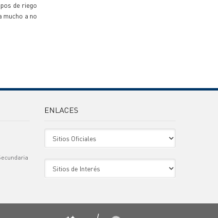
ipos de riego
da mucho a no
ENLACES
Sitio Oficiales
Secundaria
Sitio de Interes
)