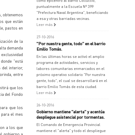
como epicentro al barrio Colluccio,
puntualmente a la Escuela Nº 399
"Prefectura Naval Argentina", beneficiando
as, obtenemos
a esa y otras barriadas vecinas.
os que están
Leer más
le, pastos en
27-10-2016
zación de la
"Por nuestra gente, todo" en el barrio
 alta demanda
Emilio Tomás.
 exclusividad
En las últimas horas se activó el amplio
 donde "está
programa de actividades, servicios y
del interior,
labores comunitarias enmarcados en el
rinda, entre
próximo operativo solidario "Por nuestra
gente, todo", el cual se desarrollará en el
barrio Emilio Tomás de esta ciudad.
itirá que los
Leer más
cia del Fondo
26-10-2016
para que los
Gobierno mantiene "alerta" y acentúa
s para el mes
despliegue asistencial por tormentas.
El Comando de Emergencia Provincial
ron a los que
mantiene el "alerta" y todo el despliegue
el gobierno a