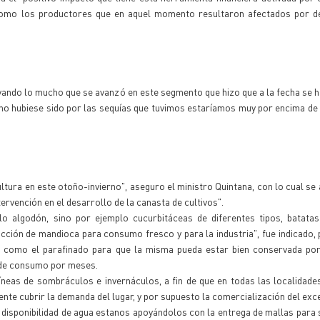
 como los productores que en aquel momento resultaron afectados por d
yando lo mucho que se avanzó en este segmento que hizo que a la fecha se h
i no hubiese sido por las sequías que tuvimos estaríamos muy por encima de
tura en este otoño-invierno", aseguro el ministro Quintana, con lo cual se 
tervención en el desarrollo de la canasta de cultivos".
lo algodón, sino por ejemplo cucurbitáceas de diferentes tipos, batatas
cción de mandioca para consumo fresco y para la industria", fue indicado, 
 como el parafinado para que la misma pueda estar bien conservada po
d de consumo por meses.
neas de sombráculos e invernáculos, a fin de que en todas las localidades 
te cubrir la demanda del lugar, y por supuesto la comercialización del exc
 disponibilidad de agua estanos apoyándolos con la entrega de mallas par