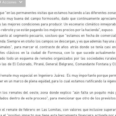
Acciones
que "en las permanentes visitas que estamos haciendo a las diferentes zon
foto muy buena del campo formoseño, dado que continuamente apreciam
 las mejores condiciones para producir. Un escenario climático inmejorab
 rebrote y se están pagando los mejores precios por la hacienda", expuso.
uanto al segmento pecuario, sostuvo que "estamos en fecha de comerciali
enda. Siempre en otoño los campos se descargan, y es que además hay una
nimales", para marcar el contraste de años atrás donde se tenía casi en
tes clásicos en la ciudad de Formosa, con lo que sucede actualmente
tado todo un esquema de remates organizados por las sociedades rurales 
 las de El Colorado, Pirané, General Belgrano, Comandante Fontana y Clo
 "remate muy especial en Ingeniero Juárez. Es muy importante porque perm
er en un marco de plena equidad, para lo cual estamos ratificando la vigen
n los remates del oeste, zona donde explico "aún falta un poquito más 
idados dentro de este proceso", para mencionar que otro de los previsto
n el remate de febrero en Las Lomitas, con valores que inclusive supera
el "positivo impacto que tiene esta herramienta financiera activada por 