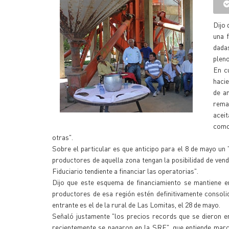
Dijo 
una 
dadas
pleno
En c
haci
de a
rema
acei
como
otras".
Sobre el particular es que anticipo para el 8 de mayo un
productores de aquella zona tengan la posibilidad de vend
Fiduciario tendiente a financiar las operatorias".
Dijo que este esquema de financiamiento se mantiene e
productores de esa región estén definitivamente consol
entrante es el de la rural de Las Lomitas, el 28 de mayo.
Señaló justamente "los precios records que se dieron e
recientemente se pagaron en la SRF", que entiende marca 