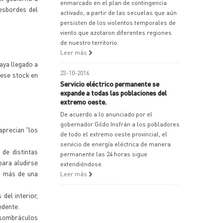
enmarcado en el plan de contingencia
esbordes del
activado, a partir de las secuelas que aún
persisten de los violentos temporales de
viento que azotaron diferentes regiones
de nuestro territorio.
Leer más
aya llegado a
23-10-2016
 ese stock en
Servicio eléctrico permanente se
expande a todas las poblaciones del
extremo oeste.
De acuerdo a lo anunciado por el
gobernador Gildo Insfrán a los pobladores
aprecian "los
de todo el extremo oeste provincial, el
servicio de energía eléctrica de manera
 de distintas
permanente las 24 horas sigue
para aludirse
extendiéndose.
r más de una
Leer más
del interior,
edente.
a sombráculos