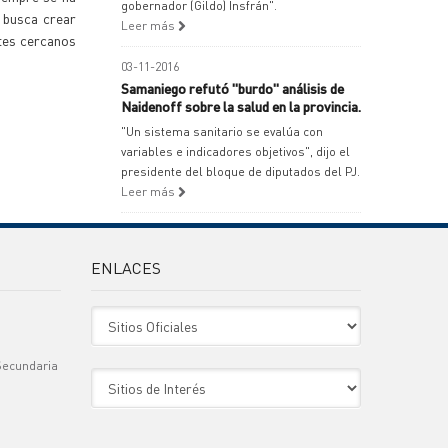
gobernador (Gildo) Insfrán".
 busca crear
Leer más
otes cercanos
03-11-2016
Samaniego refutó "burdo" análisis de
Naidenoff sobre la salud en la provincia.
"Un sistema sanitario se evalúa con
variables e indicadores objetivos", dijo el
presidente del bloque de diputados del PJ.
Leer más
ENLACES
Sitio Oficiales
Secundaria
Sitio de Interes
)