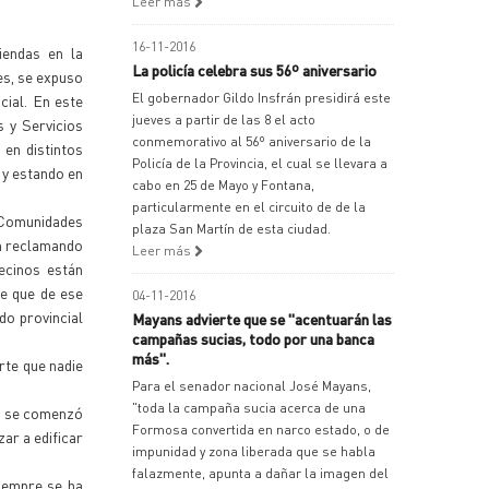
Leer más
16-11-2016
iendas en la
La policía celebra sus 56º aniversario
es, se expuso
El gobernador Gildo Insfrán presidirá este
cial. En este
jueves a partir de las 8 el acto
s y Servicios
conmemorativo al 56º aniversario de la
 en distintos
Policía de la Provincia, el cual se llevara a
, y estando en
cabo en 25 de Mayo y Fontana,
particularmente en el circuito de de la
 Comunidades
plaza San Martín de esta ciudad.
m reclamando
Leer más
vecinos están
se que de ese
04-11-2016
do provincial
Mayans advierte que se "acentuarán las
campañas sucias, todo por una banca
más".
rte que nadie
Para el senador nacional José Mayans,
"toda la campaña sucia acerca de una
ya se comenzó
Formosa convertida en narco estado, o de
ar a edificar
impunidad y zona liberada que se habla
falazmente, apunta a dañar la imagen del
siempre se ha