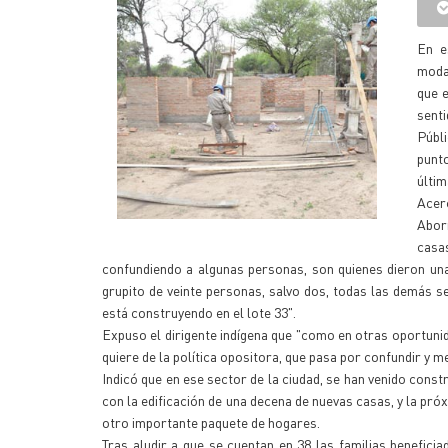
En e
modal
que e
senti
Públi
punto
últim
Acer
Abor
casa
confundiendo a algunas personas, son quienes dieron una 
grupito de veinte personas, salvo dos, todas las demás se 
está construyendo en el lote 33".
Expuso el dirigente indígena que "como en otras oportunid
quiere de la política opositora, que pasa por confundir y m
Indicó que en ese sector de la ciudad, se han venido const
con la edificación de una decena de nuevas casas, y la p
otro importante paquete de hogares.
Tras aludir a que se cuentan en 38 las familias benefici