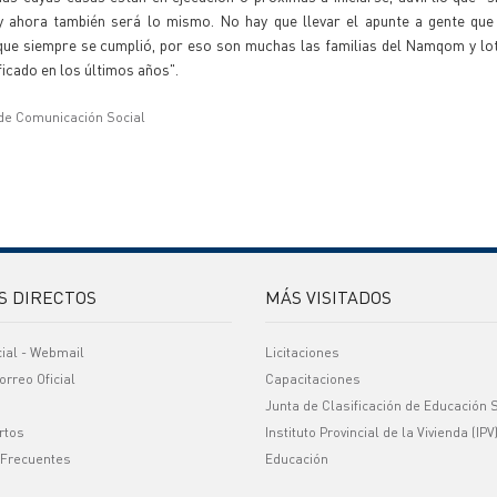
 y ahora también será lo mismo. No hay que llevar el apunte a gente que
 que siempre se cumplió, por eso son muchas las familias del Namqom y l
ficado en los últimos años".
 de Comunicación Social
S DIRECTOS
MÁS VISITADOS
cial - Webmail
Licitaciones
orreo Oficial
Capacitaciones
Junta de Clasificación de Educación 
rtos
Instituto Provincial de la Vivienda (IPV
 Frecuentes
Educación