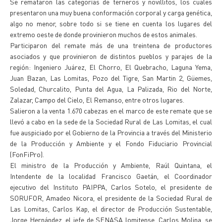
Se remataron las categorías de terneros y novillitos, los cuales
presentaron una muy buena conformación corporal y carga genética,
algo no menor, sobre todo si se tiene en cuenta los lugares del
extremo oeste de donde provinieron muchos de estos animales.
Participaron del remate más de una treintena de productores
asociados y que provinieron de distintos pueblos y parajes de la
región: Ingeniero Juárez, El Chorro, El Quebracho, Laguna Yema,
Juan Bazan, Las Lomitas, Pozo del Tigre, San Martin 2, Güemes,
Soledad, Churcalito, Punta del Agua, La Palizada, Rio del Norte,
Zalazar, Campo del Cielo, El Remanso, entre otros lugares.
Salieron a la venta 1.670 cabezas en el marco de este remate que se
llevó a cabo en la sede de la Sociedad Rural de Las Lomitas, el cual
fue auspiciado por el Gobierno de la Provincia a través del Ministerio
de la Producción y Ambiente y el Fondo Fiduciario Provincial
(FonFiPro).
El ministro de la Producción y Ambiente, Raúl Quintana, el
Intendente de la localidad Francisco Gaetán, el Coordinador
ejecutivo del Instituto PAIPPA, Carlos Sotelo, el presidente de
SORUFOR, Amadeo Nicora, el presidente de la Sociedad Rural de
Las Lomitas, Carlos Kap, el director de Producción Sustentable,
Jorge Hernández, el jefe de SENASA lomitense, Carlos Molina, se