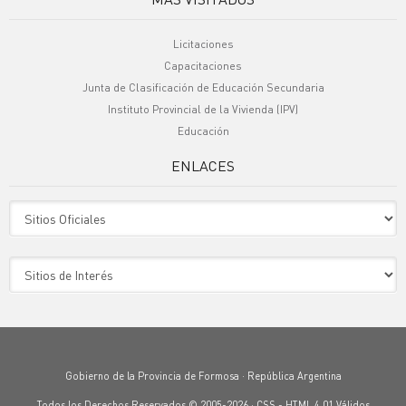
Licitaciones
Capacitaciones
Junta de Clasificación de Educación Secundaria
Instituto Provincial de la Vivienda (IPV)
Educación
ENLACES
Sitio Oficiales
Sitio de Interes
Gobierno de la Provincia de Formosa · República Argentina
Todos los Derechos Reservados © 2005-2026 ·
CSS
-
HTML 4.01
Válidos