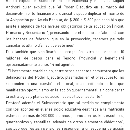
Así lo expuso el subsecretario de Hacienda y Finanzas, Miguel
Antinori, quien explicó que "el Poder Ejecutivo en el marco del
desenvolvimiento financiero provincial dispuso duplicar el monto de
la Asignación por Ayuda Escolar, de $ 300 a $ 600 por cada hijo que
asiste a algunos de los niveles obligatorios de la educación (Inicial,
Primario y Secundario)", precisando que el mismo se "abonará con
los haberes de febrero, que en la proyección, tenemos pautado
cancelar el último día hábil de este mes".
Dijo también que significará una erogación extra del orden de 10
millones de pesos para el Tesoro Provincial y beneficiará
aproximadamente a unos 14 mil agentes.
"El incremento establecido, entre otros aspectos demuestra que las
definiciones del Poder Ejecutivo, plasmadas en el presupuesto, no
responden a una cuestión electoral, desacreditando a los que
manifiestan oportunismo en la acción gubernamental, sin considerar
la estrategias y planes de acción que se llevan adelante ".
Destacó además el Subsecretario que tal medida se complementa
con los aportes en el área socio educativa destinada a la matrícula
estimada en más de 200.000 alumnos , como son los kits escolares,
guardapolvos y zapatillas, además de otros elementos didácticos",
sostuvo que "estas inversiones responden a un esquema de acción