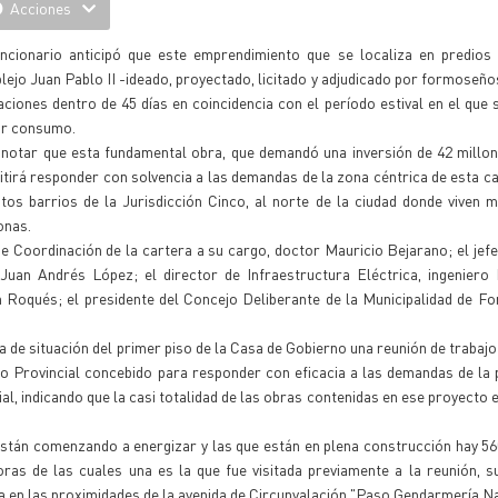
Acciones
uncionario anticipó que este emprendimiento que se localiza en predios 
ejo Juan Pablo II -ideado, proyectado, licitado y adjudicado por formoseño
ciones dentro de 45 días en coincidencia con el período estival en el que s
r consumo.
 notar que esta fundamental obra, que demandó una inversión de 42 millo
tirá responder con solvencia a las demandas de la zona céntrica de esta cap
ntos barrios de la Jurisdicción Cinco, al norte de la ciudad donde viven 
onas.
 Coordinación de la cartera a su cargo, doctor Mauricio Bejarano; el jefe
o Juan Andrés López; el director de Infraestructura Eléctrica, ingenier
n Roqués; el presidente del Concejo Deliberante de la Municipalidad de 
ala de situación del primer piso de la Casa de Gobierno una reunión de trabaj
ico Provincial concebido para responder con eficacia a las demandas de la 
l, indicando que la casi totalidad de las obras contenidas en ese proyecto e
están comenzando a energizar y las que están en plena construcción hay 5
oras de las cuales una es la que fue visitada previamente a la reunión, 
ca en las proximidades de la avenida de Circunvalación "Paso Gendarmería Na