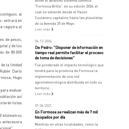
activó el atractivo sistema lumínico
"Formosa Brilla", en su edición 2024, el
cual se extiende desde el Paseo
contiguos al
Costanero capitalino hasta las plazoletas
s- entrará en
de la Avenida 25 de Mayo.
e registra el
Leer más
nes de pesos,
04-12-2024
ital y de los
De Pedro: "Disponer de información en
más de 80.000
tiempo real permite facilitar el proceso
de toma de decisiones"
 de la Unidad
Fue ponderado el impacto tecnológico que
o Rubén Darío
tendrá para la provincia de Formosa la
implementación de una red
Formosa, Hugo
agrometeorológica distribuida en todo su
territorio.
o para evaluar
Leer más
población así
starán listas
07-04-2021
En Formosa se realizan más de 7 mil
60 kilómetros
hisopados por día
su antecesora
Mientras en otras localidades, como la
cional".