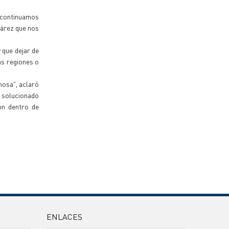
e continuamos
uárez que nos
 que dejar de
as regiones o
mosa", aclaró
s solucionado
ón dentro de
ENLACES