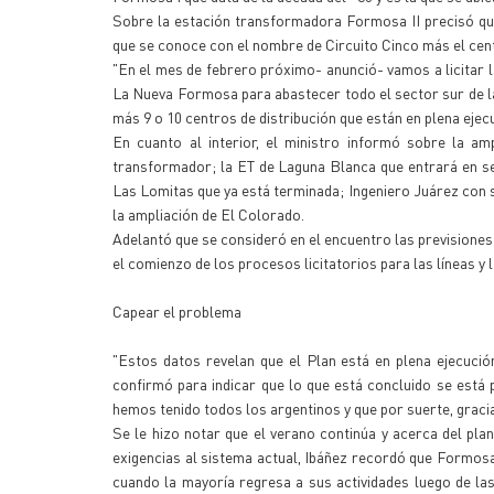
Sobre la estación transformadora Formosa II precisó que 
que se conoce con el nombre de Circuito Cinco más el cent
"En el mes de febrero próximo- anunció- vamos a licitar la
La Nueva Formosa para abastecer todo el sector sur de la
más 9 o 10 centros de distribución que están en plena ejec
En cuanto al interior, el ministro informó sobre la am
transformador; la ET de Laguna Blanca que entrará en ser
Las Lomitas que ya está terminada; Ingeniero Juárez con 
la ampliación de El Colorado.
Adelantó que se consideró en el encuentro las previsiones 
el comienzo de los procesos licitatorios para las líneas 
Capear el problema
"Estos datos revelan que el Plan está en plena ejecució
confirmó para indicar que lo que está concluido se está
hemos tenido todos los argentinos y que por suerte, grac
Se le hizo notar que el verano continúa y acerca del pla
exigencias al sistema actual, Ibáñez recordó que Formosa
cuando la mayoría regresa a sus actividades luego de las 