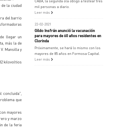
CABA, la segunda ola obligó a testear tres
 de la ciudad
mil personas a diario.
Leer más
ra del barrio
ansformadoras
22-02-2021
Gildo Insfrán anunció la vacunación
para mayores de 60 años residentes en
de llegar un
Clorinda
ta, más la de
Próximamente, se hará lo mismo con los
V. Mansilla y
mayores de 85 años en Formosa Capital.
Leer más
2 kilovoltios
l concluida",
 problema que
s con mayores
brero y marzo
n de la feria