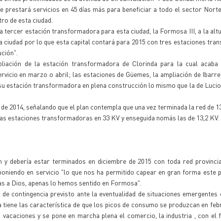
prestará servicios en 45 días más para beneficiar a todo el sector Norte
ro de esta ciudad.
 tercer estación transformadora para esta ciudad, la Formosa III, a la altu
 ciudad por lo que esta capital contará para 2015 con tres estaciones tr
ución".
pliación de la estación transformadora de Clorinda para la cual acaba 
vicio en marzo o abril; las estaciones de Güemes, la ampliación de Ibarre
su estación transformadora en plena construcción lo mismo que la de Lucio 
de 2014, señalando que el plan contempla que una vez terminada la red de 13
y las estaciones transformadoras en 33 KV y enseguida nomás las de 13,2 KV.
n y debería estar terminados en diciembre de 2015 con toda red provincia
 poniendo en servicio "lo que nos ha permitido capear en gran forma este
ias a Dios, apenas lo hemos sentido en Formosa".
n de contingencia previsto ante la eventualidad de situaciones emergente
 tiene las característica de que los picos de consumo se produzcan en fe
vacaciones y se pone en marcha plena el comercio, la industria , con el fi