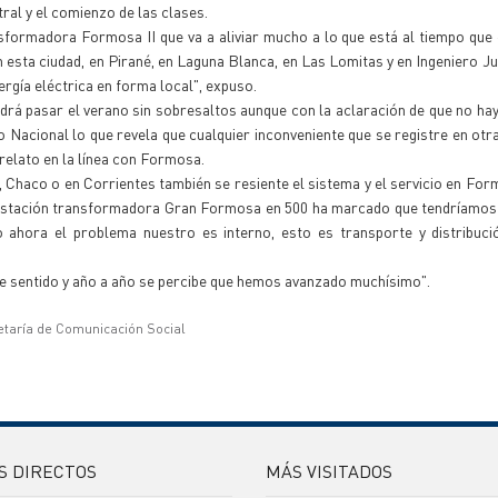
tral y el comienzo de las clases.
sformadora Formosa II que va a aliviar mucho a lo que está al tiempo qu
n esta ciudad, en Pirané, en Laguna Blanca, en Las Lomitas y en Ingeniero J
ergía eléctrica en forma local", expuso.
drá pasar el verano sin sobresaltos aunque con la aclaración de que no hay
 Nacional lo que revela que cualquier inconveniente que se registre en otr
relato en la línea con Formosa.
haco o en Corrientes también se resiente el sistema y el servicio en For
sa estación transformadora Gran Formosa en 500 ha marcado que tendríamo
 ahora el problema nuestro es interno, esto es transporte y distribuci
se sentido y año a año se percibe que hemos avanzado muchísimo".
etaría de Comunicación Social
S DIRECTOS
MÁS VISITADOS