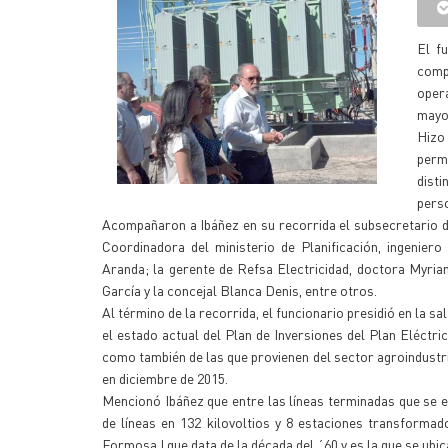
El f
compl
opera
mayo
Hizo
permi
disti
pers
Acompañaron a Ibáñez en su recorrida el subsecretario de
Coordinadora del ministerio de Planificación, ingenier
Aranda; la gerente de Refsa Electricidad, doctora Myria
García y la concejal Blanca Denis, entre otros.
Al término de la recorrida, el funcionario presidió en la s
el estado actual del Plan de Inversiones del Plan Eléctr
como también de las que provienen del sector agroindustria
en diciembre de 2015.
Mencionó Ibáñez que entre las líneas terminadas que se 
de líneas en 132 kilovoltios y 8 estaciones transformad
Formosa I que data de la década del ´60 y es la que se ubi