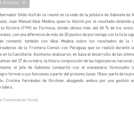
Acciones
bernador Gildo Insfrán se reunió en la sede de la jefatura de Gabinete de 
tular, Juan Manuel Abal Medina, quien lo felicitó por el resultado obtenido 
 la Victoria (FPV) en Formosa, donde obtuvo más del 60 % de los votos
nales, con una diferencia de más de 20 puntos de porcentaje con la lista sig
rán comentó también con Abal Medina sobre los resultados de la I
rnadores de la Frontera Común con Paraguay que se realizó durante la
s en la Cancillería. Asimismo analizaron, en base al desarrollo de las últim
lativas del 27 de octubre, la futura composición de las legislaturas nacional y
lmente, el jefe de Gabinete compartió con el mandatario formoseño la
egro formal a sus funciones a partir del próximo lunes 18 por parte de la pr
ón, Cristina Fernández de Kirchner, abogando ambos por una gestión ar
 lidera.
de Comunicación Social