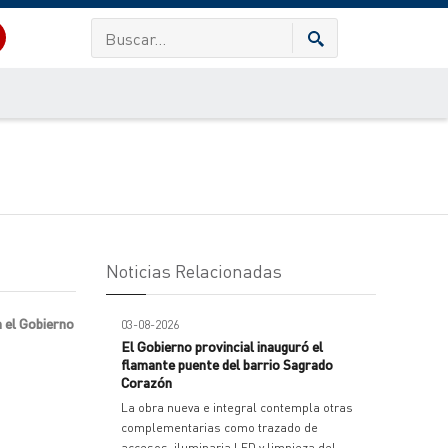
Noticias Relacionadas
n el Gobierno
03-08-2026
El Gobierno provincial inauguró el
flamante puente del barrio Sagrado
Corazón
La obra nueva e integral contempla otras
complementarias como trazado de
accesos, iluminaria LED y limpieza del