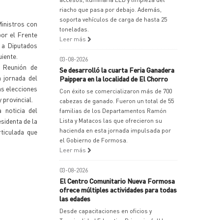
riacho que pasa por debajo. Además,
soporta vehículos de carga de hasta 25
Ministros con
toneladas.
por el Frente
Leer más
 a Diputados
uiente.
03-08-2026
 Reunión de
Se desarrolló la cuarta Feria Ganadera
 jornada del
Paippera en la localidad de El Chorro
as elecciones
Con éxito se comercializaron más de 700
 provincial.
cabezas de ganado. Fueron un total de 55
 noticia del
familias de los Departamentos Ramón
esidenta de la
Lista y Matacos las que ofrecieron su
hacienda en esta jornada impulsada por
ticulada que
el Gobierno de Formosa.
Leer más
03-08-2026
El Centro Comunitario Nueva Formosa
ofrece múltiples actividades para todas
las edades
Desde capacitaciones en oficios y