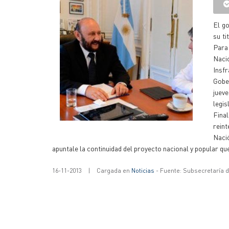
El go
su ti
Para
Nacio
Insf
Gobe
jueve
legis
Fina
reint
Naci
apuntale la continuidad del proyecto nacional y popular que
16-11-2013
|
Cargada en
Noticias
- Fuente: Subsecretaría 