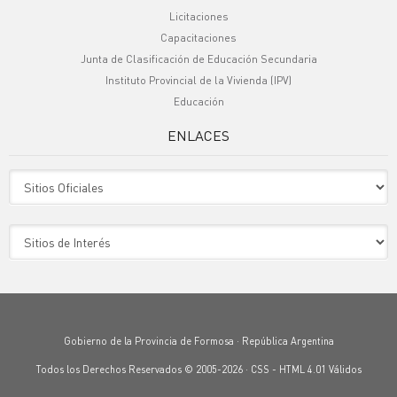
Licitaciones
Capacitaciones
Junta de Clasificación de Educación Secundaria
Instituto Provincial de la Vivienda (IPV)
Educación
ENLACES
Sitio Oficiales
Sitio de Interes
Gobierno de la Provincia de Formosa · República Argentina
Todos los Derechos Reservados © 2005-2026 ·
CSS
-
HTML 4.01
Válidos