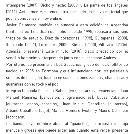
Intemperie (2007), Dicho y hecho (2009) y La parte de los ángeles
(2011). Actualmente, se encuentra grabando un nuevo material que
podrá conocerse en noviembre.
Javier Calamaro también se sumará a esta edición de Argentina
Canta. El ex Los Guarros, solista desde 1998, repasará sus seis
trabajos de estudio: Diez de corazones (1998), Quitapenas (2000),
Iluminado (2001), Lo mejor (2002), Kímica (2003), Villavicio (2006).
Además, presentará Este minuto (2010), disco precedido por el
sencillo homónimo interpretado junto con su hermano Andrés.
Por último, se presentarán Los Guauchos, grupo de rock folklórico
nacido en 2005 en Formosa y que influenciado por los paisajes y
sonidos de la región, fusiona en sus canciones zambas, chacareras y
guaranias con el rock y el pop.
Integran la banda Federico Baldus (voz, guitarras, secuencias), Juan
Manuel Ramírez (percusión, programaciones), Lucas Caballero
(guitarras, coros, arreglos), Juan Miguel Castellani (guitarras),
Albano Caballero (bajo), Matías Romero (violín) y Mauro Cerimele
(acordeón).
La banda, cuyo nombre alude al "guaucho", un arbusto de hoja
menuda y gruesa que puede arder aun cuando está verde, presenta