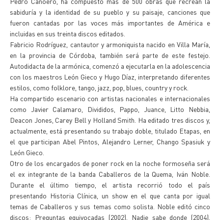
Pedro Canoero, ha compuesto más de 500 obras que recrean la
sabiduría y la identidad de su pueblo y su paisaje, canciones que
fueron cantadas por las voces más importantes de América e
incluidas en sus treinta discos editados.
Fabricio Rodríguez, cantautor y armoniquista nacido en Villa María,
en la provincia de Córdoba, también será parte de este festejo.
Autodidacta de la armónica, comenzó a ejecutarla en la adolescencia
con los maestros León Gieco y Hugo Díaz, interpretando diferentes
estilos, como folklore, tango, jazz, pop, blues, country y rock.
Ha compartido escenario con artistas nacionales e internacionales
como Javier Calamaro, Divididos, Pappo, Juance, Litto Nebbia,
Deacon Jones, Carey Bell y Holland Smith. Ha editado tres discos y,
actualmente, está presentando su trabajo doble, titulado Etapas, en
el que participan Abel Pintos, Alejandro Lerner, Chango Spasiuk y
León Gieco.
Otro de los encargados de poner rock en la noche formoseña será
el ex integrante de la banda Caballeros de la Quema, Iván Noble.
Durante el último tiempo, el artista recorrió todo el país
presentando Historia Clínica, un show en el que canta por igual
temas de Caballeros y sus temas como solista. Noble editó cinco
discos: Preguntas equivocadas (2002), Nadie sabe donde (2004),