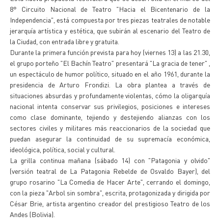
8° Circuito Nacional de Teatro "Hacia el Bicentenario de la
Independencia", está compuesta por tres piezas teatrales de notable
jerarquía artística y estética, que subirán al escenario del Teatro de
la Ciudad, con entrada libre y gratuita.
Durante la primera función prevista para hoy (viernes 13) a las 21.30,
el grupo porteño "El Bachín Teatro" presentará "La gracia de tener" ,
un espectáculo de humor político, situado en el año 1961, durante la
presidencia de Arturo Frondizi. La obra plantea a través de
situaciones absurdas y profundamente violentas, cómo la oligarquía
nacional intenta conservar sus privilegios, posiciones e intereses
como clase dominante, tejiendo y destejiendo alianzas con los
sectores civiles y militares más reaccionarios de la sociedad que
puedan asegurar la continuidad de su supremacía económica,
ideológica, política, social y cultural.
La grilla continua mañana (sábado 14) con "Patagonia y olvido"
(versión teatral de La Patagonia Rebelde de Osvaldo Bayer), del
grupo rosarino "La Comedia de Hacer Arte", cerrando el domingo,
con la pieza "Arbol sin sombra", escrita, protagonizada y dirigida por
César Brie, artista argentino creador del prestigioso Teatro de los
Andes (Bolivia).