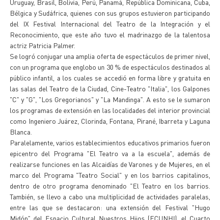
Uruguay, Brasil, Bolivia, Perú, Panamá, República Dominicana, Cuba,
Bélgica y Sudáfrica, quienes con sus grupos estuvieron participando
del IX Festival Internacional del Teatro de la Integración y el
Reconocimiento, que este año tuvo el madrinazgo de la talentosa
actriz Patricia Palmer.
Se logró conjugar una amplia oferta de espectáculos de primer nivel,
con un programa que englobo un 30 % de espectáculos destinados al
público infantil, a los cuales se accedió en forma libre y gratuita en
las salas del Teatro de la Ciudad, Cine-Teatro "Italia", los Galpones
"C" y "G", "Los Gregorianos" y "La Mandinga". A esto se le sumaron
los programas de extensión en las localidades del interior provincial
como Ingeniero Juárez, Clorinda, Fontana, Pirané, Ibarreta y Laguna
Blanca.
Paralelamente, varios establecimientos educativos primarios fueron
epicentro del Programa "El Teatro va a la escuela", además de
realizarse funciones en las Alcaidías de Varones y de Mujeres, en el
marco del Programa "Teatro Social" y en los barrios capitalinos,
dentro de otro programa denominado "El Teatro en los barrios.
También, se llevo a cabo una multiplicidad de actividades paralelas,
entre las que se destacaron: una extensión del Festival "Hugo
Midón" del Espacio Cultural Nuestros Hijos (ECUNHI), el Cuarto