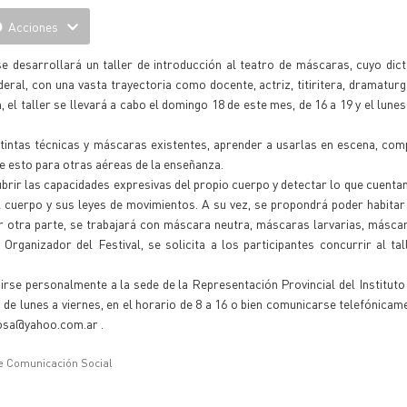
Acciones
e desarrollará un taller de introducción al teatro de máscaras, cuyo dic
ral, con una vasta trayectoria como docente, actriz, titiritera, dramaturg
el taller se llevará a cabo el domingo 18 de este mes, de 16 a 19 y el lunes
stintas técnicas y máscaras existentes, aprender a usarlas en escena, co
de esto para otras aéreas de la enseñanza.
brir las capacidades expresivas del propio cuerpo y detectar lo que cuenta
 cuerpo y sus leyes de movimientos. A su vez, se propondrá poder habitar
Por otra parte, se trabajará con máscara neutra, máscaras larvarias, másca
ganizador del Festival, se solicita a los participantes concurrir al ta
girse personalmente a la sede de la Representación Provincial del Instituto
, de lunes a viernes, en el horario de 8 a 16 o bien comunicarse telefónicam
mosa@yahoo.com.ar .
e Comunicación Social