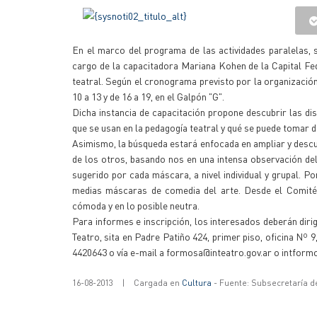
En el marco del programa de las actividades paralelas, s
cargo de la capacitadora Mariana Kohen de la Capital Fede
teatral. Según el cronograma previsto por la organización, 
10 a 13 y de 16 a 19, en el Galpón "G".
Dicha instancia de capacitación propone descubrir las di
que se usan en la pedagogía teatral y qué se puede tomar 
Asimismo, la búsqueda estará enfocada en ampliar y descu
de los otros, basando nos en una intensa observación del
sugerido por cada máscara, a nivel individual y grupal. 
medias máscaras de comedia del arte. Desde el Comité Or
cómoda y en lo posible neutra.
Para informes e inscripción, los interesados deberán diri
Teatro, sita en Padre Patiño 424, primer piso, oficina Nº 9
4420643 o vía e-mail a formosa@inteatro.gov.ar o intfor
16-08-2013
|
Cargada en
Cultura
- Fuente: Subsecretaría d