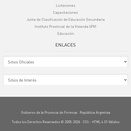
Licitaciones
Capacitaciones
Junta de Clasificación de Educación Secundaria
Instituto Provincial de la Vivienda (IPV)
Educación
ENLACES
Sitio Oficiales
Sitio de Interes
Gobierno de la Provincia de Formosa · República Argentina
Todos los Derechos Reservados © 2005-2026 ·
CSS
-
HTML 4.01
Válidos