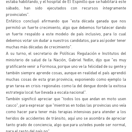
estaba habilitando, y el hospital de El Espinillo que se habilitará este
sábado, han sido ejecutados con recursos íntegramente
provinciales".
Enfático concluyó afirmando que "esta década ganada que nos
permitió un fuerte crecimiento, algo que debemos fortalecer dando
un fuerte respaldo a este modelo de país inclusivo, para lo cual
debemos votar sin dudar a nuestros candidatos, para así poder tener
muchas más décadas de crecimiento".
A su turno, el secretario de Políticas Regulación e Institutos del
ministerio de salud de la Nación, Gabriel Yedlin, dijo que "es muy
gratificante venir a Formosa, porque uno ve la felicidad de su gente y
también siempre aprende cosas, aunque en realidad el país aprendió
muchas cosas de esta gran provincia, exponiendo como ejemplo la
gran tarea en crisis regionales como la del dengue donde la exitosa
estrategia local fue llevada a escala nacional".
También significó apreciar que "todos los que andan en moto usen
casco", para expresar que "mientras en todas las provincias uno veía
como hacer para tener más terapias intensivas para atender a los
heridos de accidentes de tránsito, aquí uno se asombra de apreciar
tanto grado de conciencia, algo que para ustedes puede ser normal,
para el resto del país no".