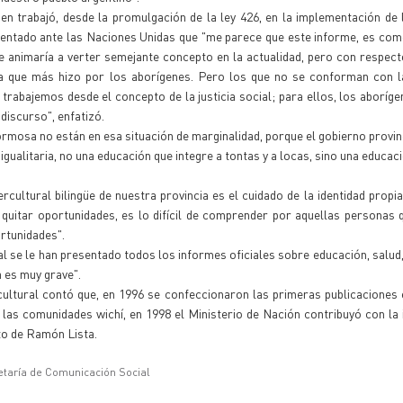
en trabajó, desde la promulgación de la ley 426, en la implementación de
resentado ante las Naciones Unidas que "me parece que este informe, es co
se animaría a verter semejante concepto en la actualidad, pero con respe
 la que más hizo por los aborígenes. Pero los que no se conforman con l
rabajemos desde el concepto de la justicia social; para ellos, los aboríge
discurso", enfatizó.
Formosa no están en esa situación de marginalidad, porque el gobierno provin
gualitaria, no una educación que integre a tontas y a locas, sino una educaci
rcultural bilingüe de nuestra provincia es el cuidado de la identidad propi
n quitar oportunidades, es lo difícil de comprender por aquellas personas 
rtunidades".
l se le han presentado todos los informes oficiales sobre educación, salud, 
a es muy grave".
ercultural contó que, en 1996 se confeccionaron las primeras publicaciones
e las comunidades wichí, en 1998 el Ministerio de Nación contribuyó con la
to de Ramón Lista.
etaría de Comunicación Social