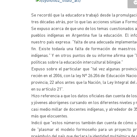
Se recordó que la educadora trabajó desde la promulgación
tres décadas atrás, por lo que las acciones sitúan a Form
Se expuso acerca de que uno de los temas cuestionados 
pueblos indígenas en Argentina fue la educación. El inf
nuestro país expresa: "falta de una adecuada implementaci
fin. Existe todavía una falta de formación de maestros
indígenas." Y en otros puntos de su informe afirma que 
políticas sobre la educación intercultural bilingüe."
Expuso sobre el particular que "tal vez algunas provinci
recién en el 2006, con la ley N° 26.206 de Educación Nacio
provincia, 22 años antes que la Nación, la Ley Integral de
en su artículo 21".
Hizo referencia a que los datos oficiales dan cuenta de lo
y jóvenes aborígenes cursando en los diferentes niveles y 
casi medio millar de docentes indígenas, y alrededor de 
más que elocuentes.
Indicó que "estos números también dan cuenta de cómo se
de "plasmar el modelo formoseño para un proyecto provinc
preámbulo del país que declara la identidad multiétnica de