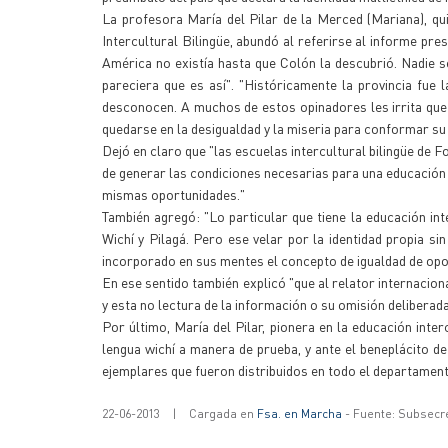
La profesora María del Pilar de la Merced (Mariana), qui
Intercultural Bilingüe, abundó al referirse al informe p
América no existía hasta que Colón la descubrió. Nadie 
pareciera que es así". "Históricamente la provincia fue
desconocen. A muchos de estos opinadores les irrita que t
quedarse en la desigualdad y la miseria para conformar su 
Dejó en claro que "las escuelas intercultural bilingüe de 
de generar las condiciones necesarias para una educación i
mismas oportunidades."
También agregó: "Lo particular que tiene la educación inte
Wichí y Pilagá. Pero ese velar por la identidad propia si
incorporado en sus mentes el concepto de igualdad de opo
En ese sentido también explicó "que al relator internaciona
y esta no lectura de la información o su omisión deliberad
Por último, María del Pilar, pionera en la educación int
lengua wichí a manera de prueba, y ante el beneplácito d
ejemplares que fueron distribuidos en todo el departamen
22-06-2013
|
Cargada en
Fsa. en Marcha
- Fuente: Subsecr