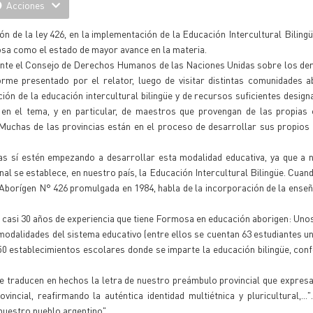
Acciones
 de la ley 426, en la implementación de la Educación Intercultural Bilingü
osa como el estado de mayor avance en la materia.
ante el Consejo de Derechos Humanos de las Naciones Unidas sobre los de
orme presentado por el relator, luego de visitar distintas comunidades 
ón de la educación intercultural bilingüe y de recursos suficientes design
 en el tema, y en particular, de maestros que provengan de las propias
"Muchas de las provincias están en el proceso de desarrollar sus propio
as sí estén empezando a desarrollar esta modalidad educativa, ya que a n
nal se establece, en nuestro país, la Educación Intercultural Bilingüe. Cuan
l Aborígen N° 426 promulgada en 1984, habla de la incorporación de la enseñ
s casi 30 años de experiencia que tiene Formosa en educación aborigen: Unos
modalidades del sistema educativo (entre ellos se cuentan 63 estudiantes uni
350 establecimientos escolares donde se imparte la educación bilingüe, co
 traducen en hechos la letra de nuestro preámbulo provincial que expresa
ial, reafirmando la auténtica identidad multiétnica y pluricultural,..."
 nuestro pueblo argentino".