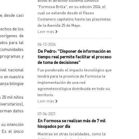
activó el atractivo sistema lumínico
"Formosa Brilla", en su edición 2024, el
cual se extiende desde el Paseo
e, desde casi
Costanero capitalino hasta las plazoletas
de la Avenida 25 de Mayo.
rechos de los
Leer más
aborígenes de
ados para tal
04-12-2024
 comunidades
De Pedro: "Disponer de información en
s programas y
tiempo real permite facilitar el proceso
de toma de decisiones"
ivel nacional
Fue ponderado el impacto tecnológico que
do en nuestra
tendrá para la provincia de Formosa la
implementación de una red
anza bilingüe
agrometeorológica distribuida en todo su
territorio.
 20 mil niños
Leer más
versitarios),
nforman datos
07-04-2021
En Formosa se realizan más de 7 mil
 su intención
hisopados por día
. Es el único
Mientras en otras localidades, como la