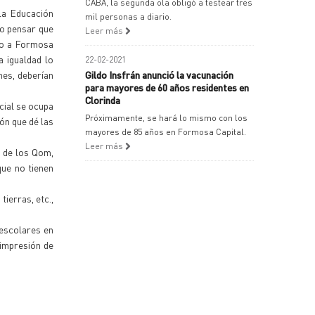
CABA, la segunda ola obligó a testear tres
 la Educación
mil personas a diario.
mo pensar que
Leer más
cto a Formosa
a igualdad lo
22-02-2021
nes, deberían
Gildo Insfrán anunció la vacunación
para mayores de 60 años residentes en
Clorinda
cial se ocupa
Próximamente, se hará lo mismo con los
ón que dé las
mayores de 85 años en Formosa Capital.
Leer más
a de los Qom,
que no tienen
tierras, etc.,
 escolares en
 impresión de