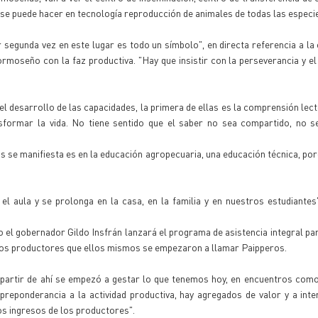
e se puede hacer en tecnología reproducción de animales de todas las especi
 segunda vez en este lugar es todo un símbolo", en directa referencia a la 
ormoseño con la faz productiva. "Hay que insistir con la perseverancia y el
l desarrollo de las capacidades, la primera de ellas es la comprensión lect
formar la vida. No tiene sentido que el saber no sea compartido, no se
ás se manifiesta es en la educación agropecuaria, una educación técnica, po
el aula y se prolonga en la casa, en la familia y en nuestros estudiantes"
 el gobernador Gildo Insfrán lanzará el programa de asistencia integral pa
los productores que ellos mismos se empezaron a llamar Paipperos.
 partir de ahí se empezó a gestar lo que tenemos hoy, en encuentros como
 preponderancia a la actividad productiva, hay agregados de valor y a inte
os ingresos de los productores".