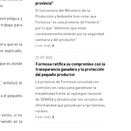
provincia"
es.
El funcionario del Ministerio de la
Producción y Ambiente hizo notar que
estratégica y
Formosa "es una provincia de frontera",
 trabajo para
por lo que "debemos que estar
constantemente velando por la seguridad
sanitaria y del productor".
ora que es la
Leer más
a explicado,
21-07-2026
rque es donde
Formosa ratifica su compromiso con la
transparencia ganadera y la protección
del pequeño productor
La provincia de Formosa consolida los
, enfatizó el
controles en rutas para garantizar la
trazabilidad frente al repliegue nacional
ra el pequeño
de SENASA y desarticular los circuitos de
informalidad que perjudican a las familias
rurales.
 estos, si no
Leer más
rvenido en la