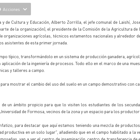
Acciones
y de Cultura y Educación, Alberto Zorrilla, el jefe comunal de Laishí, Jos
arte de la organización), el presidente de la Comisión de la Agricultura de
 de organizaciones agrícolas, técnicos estamentos nacionales y alrededor de
os asistentes de esta primer jornada.
ampo típico, transformándolo en un sistema de producción ganadera, agrícola
 la aplicación de la ingeniería de procesos. Todo ello en el marco de una mue
micas y talleres a campo.
 para mostrar el cambio del uso del suelo en un campo demostrativo con ca
de un ámbito propicio para que lo visiten los estudiantes de los secunda
 Universidad de Formosa, vecinos de la zona y un espacio para los productor
enfatizo, para destacar que aquí estamos teniendo una mezcla de producto
 productiva en un solo lugar", añadiendo que en el campo habilitado a la ve
moseñas, van a ver el centro de inseminación, centro de transferencia de 