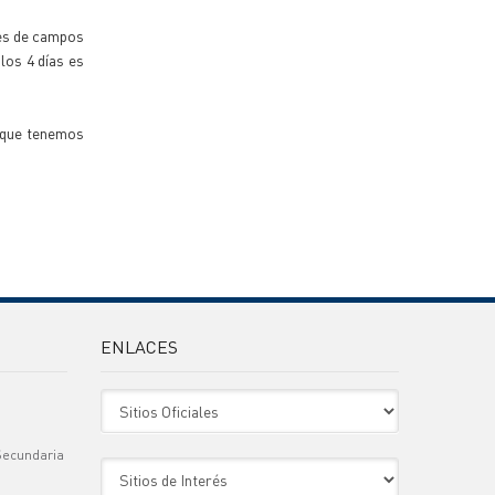
ies de campos
los 4 días es
o que tenemos
ENLACES
Sitio Oficiales
Secundaria
Sitio de Interes
)