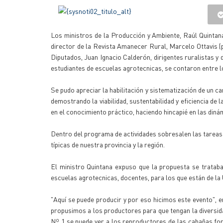
Los ministros de la Producción y Ambiente, Raúl Quintana 
director de la Revista Amanecer Rural, Marcelo Ottavis (p
Diputados, Juan Ignacio Calderón, dirigentes ruralistas y
estudiantes de escuelas agrotecnicas, se contaron entre l
Se pudo apreciar la habilitación y sistematización de un c
demostrando la viabilidad, sustentabilidad y eficiencia de
en el conocimiento práctico, haciendo hincapié en las diná
Dentro del programa de actividades sobresalen las tareas
típicas de nuestra provincia y la región.
El ministro Quintana expuso que la propuesta se trataba 
escuelas agrotecnicas, docentes, para los que están de la
"Aquí se puede producir y por eso hicimos este evento", 
propusimos a los productores para que tengan la diversidad
Nº 1 se puede ver a los reproductores de las cabañas for