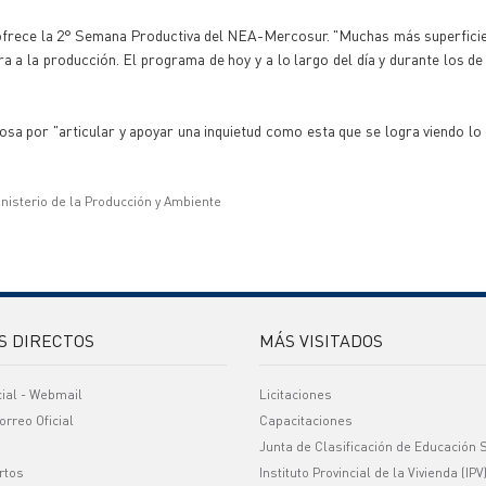
e ofrece la 2° Semana Productiva del NEA-Mercosur. "Muchas más superfic
a la producción. El programa de hoy y a lo largo del día y durante los de 
osa por "articular y apoyar una inquietud como esta que se logra viendo l
inisterio de la Producción y Ambiente
S DIRECTOS
MÁS VISITADOS
cial - Webmail
Licitaciones
orreo Oficial
Capacitaciones
Junta de Clasificación de Educación 
rtos
Instituto Provincial de la Vivienda (IPV