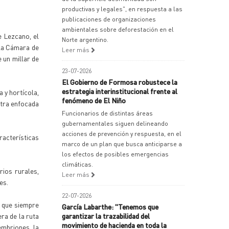
productivas y legales", en respuesta a las
publicaciones de organizaciones
ambientales sobre deforestación en el
e Lezcano, el
Norte argentino.
 la Cámara de
Leer más
 un millar de
23-07-2026
El Gobierno de Formosa robustece la
estrategia interinstitucional frente al
 y hortícola,
fenómeno de El Niño
stra enfocada
Funcionarios de distintas áreas
gubernamentales siguen delineando
acciones de prevención y respuesta, en el
racterísticas
marco de un plan que busca anticiparse a
los efectos de posibles emergencias
climáticas.
rios rurales,
Leer más
es.
22-07-2026
s que siempre
García Labarthe: "Tenemos que
ra de la ruta
garantizar la trazabilidad del
movimiento de hacienda en toda la
embriones, la