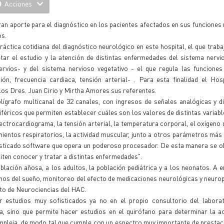
Acciones
gran aporte para el diagnóstico en los pacientes afectados en sus funciones
os.
áctica cotidiana del diagnóstico neurológico en este hospital, el que traba
tar el estudio y la atención de distintas enfermedades del sistema nervi
ervios- y del sistema nervioso vegetativo - el que regula las funciones
ión, frecuencia cardiaca, tensión arterial- . Para esta finalidad el Hos
os Dres. Juan Cirio y Mirtha Amores sus referentes.
ígrafo multicanal de 32 canales, con ingresos de señales analógicas y di
iféricos que permiten establecer cuáles son los valores de distintas variabl
ectrocardiograma, la tensión arterial, la temperatura corporal, el oxígeno 
imientos respiratorios, la actividad muscular, junto a otros parámetros más y
fisticado software que opera un poderoso procesador. De esta manera se o
iten conocer y tratar a distintas enfermedades".
oblación añosa, a los adultos, la población pediátrica y a los neonatos. A
rnos del sueño, monitoreo del efecto de medicaciones neurológicas y neurop
nto de Neurociencias del HAC.
 estudios muy sofisticados ya no en el propio consultorio del laborat
a, sino que permite hacer estudios en el quirófano para determinar la ac
mpleja, de modo tal que cumple con un espectro muy importante de prestac