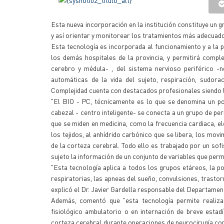
Esta nueva incorporación en la institución constituye un 
y así orientar y monitorear los tratamientos más adecuad
Esta tecnología es incorporada al funcionamiento y a la pr
los demás hospitales de la provincia, y permitirá comple
cerebro y médula- , del sistema nervioso periférico -n
automáticas de la vida del sujeto, respiración, sudorac
Complejidad cuenta con destacados profesionales siendo l
"El BIO - PC, técnicamente es lo que se denomina un pol
cabezal - centro inteligente- se conecta a un grupo de per
que se miden en medicina, como la frecuencia cardiaca, el
los tejidos, al anhídrido carbónico que se libera, los mov
de la corteza cerebral. Todo ello es trabajado por un so
sujeto la información de un conjunto de variables que perm
"Esta tecnología aplica a todos los grupos etáreos, la p
respiratorias, las apneas del sueño, convulsiones, trasto
explicó el Dr. Javier Gardella responsable del Departame
Además, comentó que "esta tecnología permite realizar
fisiológico ambulatorio o en internación de breve estadí
corteza cerebral durante operaciones de neurocirugía co