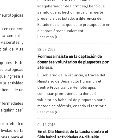
vicegobernador de Formosa,Eber Solís,
señaló que el hecho marca una fuerte
 neurológicas
presencia del Estado, a diferencia del
Estado nacional que quitó presupuesto en
ja en red con
distintas áreas fundament
oso central -
Leer más
 viscerales y
pital de Alta
28-07-2022
Formosa insiste en la captación de
donantes voluntarios de plaquetas por
gitales. Este
aféresis
es biológicas
El Gobierno de la Provincia, a través del
que ingresa a
Ministerio de Desarrollo Humano y el
 la actividad
Centro Provincial de Hemoterapia,
btienen de un
continúan promoviendo la donación
voluntaria y habitual de plaquetas por el
 enfermedades
método de aféresis, en todo el territorio.
siquiátricas"
Leer más
orio electro
01-12-2016
tividad de la
En el Día Mundial de la Lucha contra el
iones para el
Sida habrá actividades de difusión