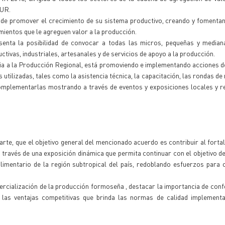
SUR.
no de promover el crecimiento de su sistema productivo, creando y fomenta
ientos que le agreguen valor a la producción.
nta la posibilidad de convocar a todas las micros, pequeñas y media
ctivas, industriales, artesanales y de servicios de apoyo a la producción.
ncia a la Producción Regional, está promoviendo e implementando acciones d
 utilizadas, tales como la asistencia técnica, la capacitación, las rondas de
complementarlas mostrando a través de eventos y exposiciones locales y r
arte, que el objetivo general del mencionado acuerdo es contribuir al forta
a través de una exposición dinámica que permita continuar con el objetivo de
limentario de la región subtropical del país, redoblando esfuerzos para 
cialización de la producción formoseña , destacar la importancia de con
 las ventajas competitivas que brinda las normas de calidad implementa