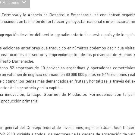
Acciones
de Formosa y la Agencia de Desarrollo Empresarial se encuentran organiz
tinuando con la misión de fortalecer y proyectar nacional e internacionalme
 agregación de valor del sector agroalimentario de nuestro país y de los pa
 las ediciones anteriores que traducido en números podemos decir que vis
instituciones del sector y emprendimientos de las provincias de Buenos 
ifestó Barreneche.
aron 82 empresas de 10 provincias argentinas y operadores comerciales
o un volumen de negocio estimado en 80.000.000 pesos en 846 reuniones real
e dictaron los temas más demandados en frutas y hortalizas, a través del ex
rior de la provincia y en la capital.
na innovación, la Expo Gourmet de Productos Formoseños con la part
 producción primaria.
io general del Consejo federal de Inversiones, ingeniero Juan José Ciáce
R 2013, dirigida a todos los sectores de la cadena de agregación de val