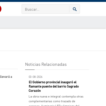
Noticias Relacionadas
llevará a
03-08-2026
El Gobierno provincial inauguró el
flamante puente del barrio Sagrado
Corazón
La obra nueva e integral contempla otras
complementarias como trazado de
accesos, iluminaria LED y limpieza del