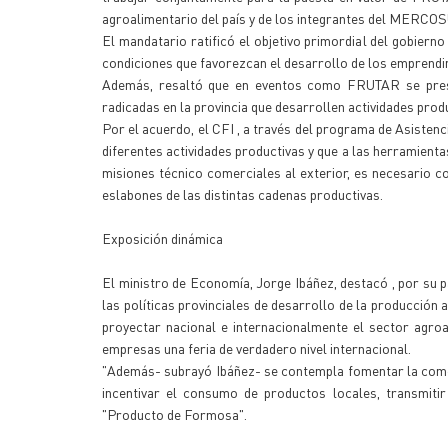
agroalimentario del país y de los integrantes del MERCO
El mandatario ratificó el objetivo primordial del gobier
condiciones que favorezcan el desarrollo de los emprendim
Además, resaltó que en eventos como FRUTAR se prese
radicadas en la provincia que desarrollen actividades produ
Por el acuerdo, el CFI , a través del programa de Asiste
diferentes actividades productivas y que a las herramientas
misiones técnico comerciales al exterior, es necesario 
eslabones de las distintas cadenas productivas.
Exposición dinámica
El ministro de Economía, Jorge Ibáñez, destacó , por su p
las políticas provinciales de desarrollo de la producción 
proyectar nacional e internacionalmente el sector agroa
empresas una feria de verdadero nivel internacional.
"Además- subrayó Ibáñez- se contempla fomentar la comer
incentivar el consumo de productos locales, transmitir
"Producto de Formosa".