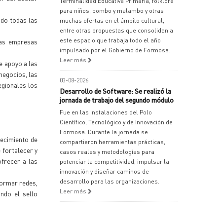
Terminalidad Educativa Primaria, folklore
para niños, bombo y malambo y otras
ndo todas las
muchas ofertas en el ámbito cultural,
entre otras propuestas que consolidan a
este espacio que trabaja todo el año
nas empresas
impulsado por el Gobierno de Formosa.
Leer más
e apoyo a las
 negocios, las
03-08-2026
egionales los
Desarrollo de Software: Se realizó la
jornada de trabajo del segundo módulo
Fue en las instalaciones del Polo
Científico, Tecnológico y de Innovación de
Formosa. Durante la jornada se
lecimiento de
compartieron herramientas prácticas,
 fortalecer y
casos reales y metodologías para
ofrecer a las
potenciar la competitividad, impulsar la
innovación y diseñar caminos de
desarrollo para las organizaciones.
formar redes,
Leer más
ndo el sello