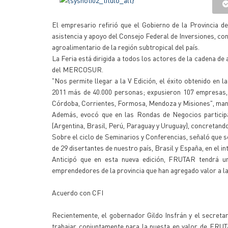
El empresario refirió que el Gobierno de la Provincia 
asistencia y apoyo del Consejo Federal de Inversiones, con
agroalimentario de la región subtropical del país.
La Feria está dirigida a todos los actores de la cadena de
del MERCOSUR.
"Nos permite llegar a la V Edición, el éxito obtenido en
2011 más de 40.000 personas; expusieron 107 empresas, 
Córdoba, Corrientes, Formosa, Mendoza y Misiones", man
Además, evocó que en las Rondas de Negocios particip
(Argentina, Brasil, Perú, Paraguay y Uruguay), concretand
Sobre el ciclo de Seminarios y Conferencias, señaló que s
de 29 disertantes de nuestro país, Brasil y España, en el inte
Anticipó que en esta nueva edición, FRUTAR tendrá u
emprendedores de la provincia que han agregado valor a la
Acuerdo con CFI
Recientemente, el gobernador Gildo Insfrán y el secretar
trabajar conjuntamente para la puesta en valor de FRUTA