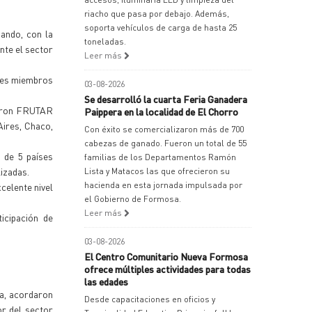
riacho que pasa por debajo. Además,
soporta vehículos de carga de hasta 25
ando, con la
toneladas.
nte el sector
Leer más
íses miembros
03-08-2026
Se desarrolló la cuarta Feria Ganadera
itaron FRUTAR
Paippera en la localidad de El Chorro
Aires, Chaco,
Con éxito se comercializaron más de 700
cabezas de ganado. Fueron un total de 55
 de 5 países
familias de los Departamentos Ramón
izadas.
Lista y Matacos las que ofrecieron su
hacienda en esta jornada impulsada por
celente nivel
el Gobierno de Formosa.
Leer más
icipación de
03-08-2026
El Centro Comunitario Nueva Formosa
ofrece múltiples actividades para todas
las edades
ra, acordaron
Desde capacitaciones en oficios y
or del sector