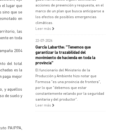
n el lugar que
acciones de prevención y respuesta, en el
marco de un plan que busca anticiparse a
s sino que se
los efectos de posibles emergencias
desmotado en
climáticas.
Leer más
rritorio, las
mente en toda
22-07-2026
García Labarthe: "Tenemos que
 campaña 2004
garantizar la trazabilidad del
movimiento de hacienda en toda la
provincia"
nto del total
nchadas es la
El funcionario del Ministerio de la
en paga mejor
Producción y Ambiente hizo notar que
Formosa "es una provincia de frontera",
por lo que "debemos que estar
o, y aquellos
constantemente velando por la seguridad
so de suelo y
sanitaria y del productor".
Leer más
ituto PAIPPA,