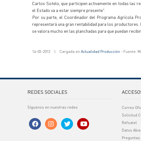
Carlos Sotelo, que participen activamente en todas las r
el Estado va a estar siempre presente".
Por su parte, el Coordinador del Programa Agrícola Prov
representará una gran rentabilidad para los productores.
se valora mucho en las planchadas para que puedan recibir 
14-03-2013
|
Cargada en
Actualidad Producción
- Fuente: M
REDES SOCIALES
ACCESO
Síguenos en nuestras redes
Correo Ofi
Solicitud C
Refsatel
Datos Abie
Preguntas