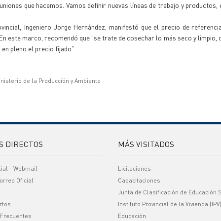
euniones que hacemos. Vamos definir nuevas líneas de trabajo y productos, 
incial, Ingeniero Jorge Hernández, manifestó que el precio de referenci
 En este marco, recomendó que "se trate de cosechar lo más seco y limpio, 
en pleno el precio fijado".
inisterio de la Producción y Ambiente
S DIRECTOS
MÁS VISITADOS
cial - Webmail
Licitaciones
orreo Oficial
Capacitaciones
Junta de Clasificación de Educación 
rtos
Instituto Provincial de la Vivienda (IPV
 Frecuentes
Educación