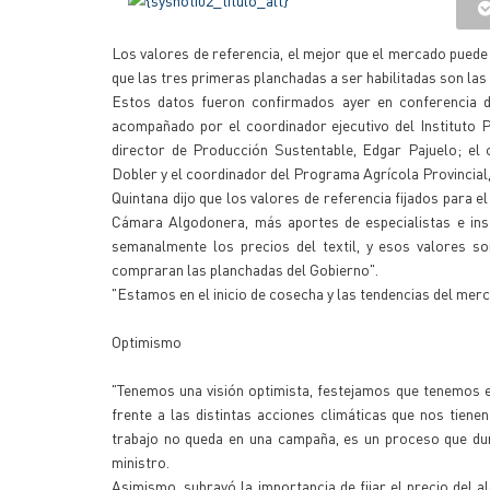
Los valores de referencia, el mejor que el mercado puede pag
que las tres primeras planchadas a ser habilitadas son las
Estos datos fueron confirmados ayer en conferencia d
acompañado por el coordinador ejecutivo del Instituto P
director de Producción Sustentable, Edgar Pajuelo; el 
Dobler y el coordinador del Programa Agrícola Provincial
Quintana dijo que los valores de referencia fijados para e
Cámara Algodonera, más aportes de especialistas e inst
semanalmente los precios del textil, y esos valores 
compraran las planchadas del Gobierno".
"Estamos en el inicio de cosecha y las tendencias del merca
Optimismo
"Tenemos una visión optimista, festejamos que tenemos en
frente a las distintas acciones climáticas que nos tie
trabajo no queda en una campaña, es un proceso que du
ministro.
Asimismo, subrayó la importancia de fijar el precio del al