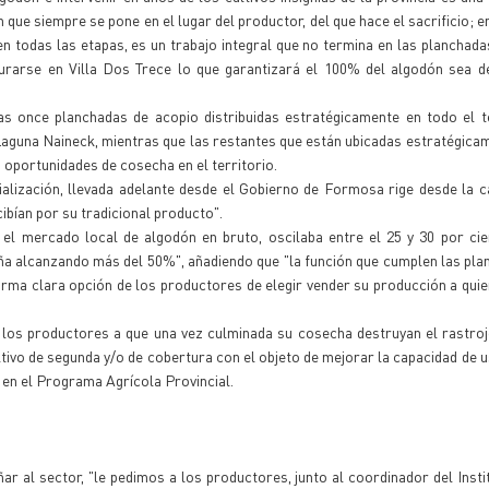
n que siempre se pone en el lugar del productor, del que hace el sacrificio; e
 todas las etapas, es un trabajo integral que no termina en las planchada
urarse en Villa Dos Trece lo que garantizará el 100% del algodón sea 
s once planchadas de acopio distribuidas estratégicamente en todo el te
 Laguna Naineck, mientras que las restantes que están ubicadas estratégica
s oportunidades de cosecha en el territorio.
ialización, llevada adelante desde el Gobierno de Formosa rige desde la
ibían por su tradicional producto".
 el mercado local de algodón en bruto, oscilaba entre el 25 y 30 por cie
ña alcanzando más del 50%", añadiendo que "la función que cumplen las pla
forma clara opción de los productores de elegir vender su producción a qui
a los productores a que una vez culminada su cosecha destruyan el rastroj
tivo de segunda y/o de cobertura con el objeto de mejorar la capacidad de u
 en el Programa Agrícola Provincial.
ar al sector, "le pedimos a los productores, junto al coordinador del Inst