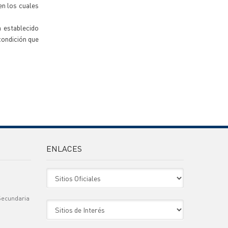
en los cuales
a establecido
condición que
ENLACES
Sitio Oficiales
Secundaria
Sitio de Interes
)