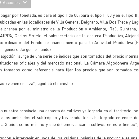
Acciones
ar por tonelada, es para el tipo I, de 00; para el tipo II, 00 y en el Tipo III
 ubicadas en las localidades de Villa General Belgrano, Villa Dos Trece y La
e prensa por el ministro de la Producción y Ambiente, Raúl Quintana, 
AIPPA, Carlos Sotelo, el subsecretario de la cartera Productiva, Alejand
coordinador del Fondo de financiamiento para la Actividad Productiva (
, Ingeniero Jorge Hernández.
l algodón "surge de una serie de índices que son tomados del precio internac
ituciones oficiales y del mercado nacional. La Cámara Algodonera Argen
son tomados como referencia para fijar los precios que son tomados co
do vienen en alza", significó el ministro.
 nuestra provincia una canasta de cultivos ya lograda en el territorio, 
nen acostumbrados el subtrópico y los productores ha logrado entender d
ra 3 años como mínimo y que debemos sacar 5 cultivos en este tiempo", 
godón e intervenir en unos de los cultivos insignias de la provincia es una d