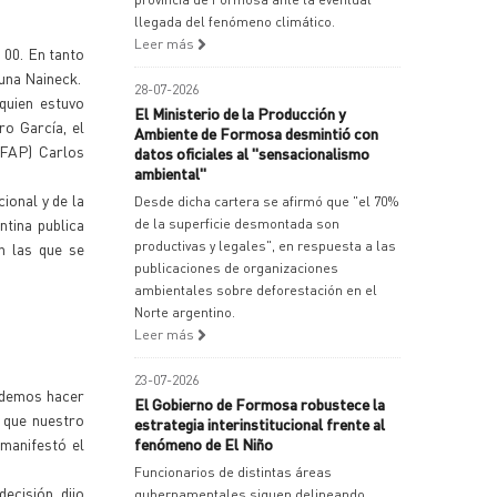
llegada del fenómeno climático.
Leer más
, 00. En tanto
guna Naineck.
28-07-2026
quien estuvo
El Ministerio de la Producción y
ro García, el
Ambiente de Formosa desmintió con
FFAP) Carlos
datos oficiales al "sensacionalismo
ambiental"
ional y de la
Desde dicha cartera se afirmó que "el 70%
tina publica
de la superficie desmontada son
productivas y legales", en respuesta a las
n las que se
publicaciones de organizaciones
ambientales sobre deforestación en el
Norte argentino.
Leer más
23-07-2026
podemos hacer
El Gobierno de Formosa robustece la
e que nuestro
estrategia interinstitucional frente al
manifestó el
fenómeno de El Niño
Funcionarios de distintas áreas
ecisión, dijo
gubernamentales siguen delineando