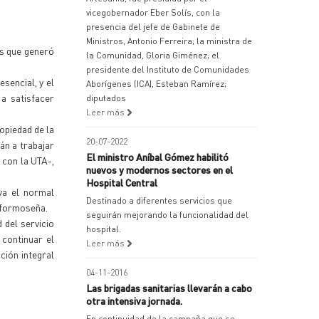
vicegobernador Eber Solís, con la
presencia del jefe de Gabinete de
Ministros, Antonio Ferreira; la ministra de
os que generó
la Comunidad, Gloria Giménez; el
presidente del Instituto de Comunidades
esencial, y el
Aborígenes (ICA), Esteban Ramírez;
a satisfacer
diputados
Leer más
opiedad de la
20-07-2022
án a trabajar
El ministro Aníbal Gómez habilitó
 con la UTA-,
nuevos y modernos sectores en el
Hospital Central
va el normal
Destinado a diferentes servicios que
d formoseña.
seguirán mejorando la funcionalidad del
 del servicio
hospital.
 continuar el
Leer más
ción integral
04-11-2016
Las brigadas sanitarias llevarán a cabo
otra intensiva jornada.
En continuidad de la campaña que se