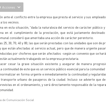
Acciones
ón ante el conflicto entre la empresa que presta el servicio y sus emplead
a los vecinos.
a en esta situación, "dada la naturaleza del servicio de carácter público y 
na en el cumplimiento de la prestación, que está justamente destinado 
 comunal consideró que ameritaba una acción de carácter perentorio.
s 25, 30, 70, 40 y 80, las que serán prestadas con las unidades que son de pr
 y que están afectadas al servicio actual, pero que de manera urgente pasar
onducidas por choferes que serán afectados -según un convenio que se hará
están actualmente trabajando en la empresa prestataria.
hacer cesar la grave situación existente y asegurar de manera progresi
la continuidad de este que es un servicio público esencial para la comunida
normalizar en forma urgente e inmediatamente la continuidad y regularidad
e transporte urbano de pasajeros de la ciudad. Incluso se advierte que de
previstas en el ordenamiento, y será directamente responsable de la repara
comunidad.
ía de Comunicación Social