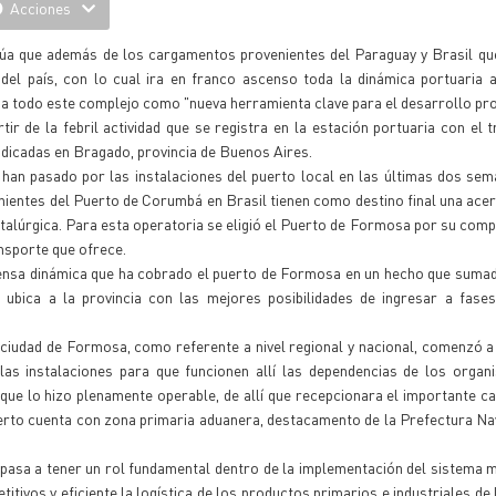
Acciones
lúa que además de los cargamentos provenientes del Paraguay y Brasil qu
el país, con lo cual ira en franco ascenso toda la dinámica portuaria a
 a todo este complejo como "nueva herramienta clave para el desarrollo prov
ir de la febril actividad que se registra en la estación portuaria con el 
radicadas en Bragado, provincia de Buenos Aires.
an pasado por las instalaciones del puerto local en las últimas dos sem
nientes del Puerto de Corumbá en Brasil tienen como destino final una acer
etalúrgica. Para esta operatoria se eligió el Puerto de Formosa por su compe
ansporte que ofrece.
tensa dinámica que ha cobrado el puerto de Formosa en un hecho que sumad
, ubica a la provincia con las mejores posibilidades de ingresar a fases
a ciudad de Formosa, como referente a nivel regional y nacional, comenzó 
 las instalaciones para que funcionen allí las dependencias de los orga
o que lo hizo plenamente operable, de allí que recepcionara el importante 
uerto cuenta con zona primaria aduanera, destacamento de la Prefectura Nav
pasa a tener un rol fundamental dentro de la implementación del sistema 
tivos y eficiente la logística de los productos primarios e industriales de l