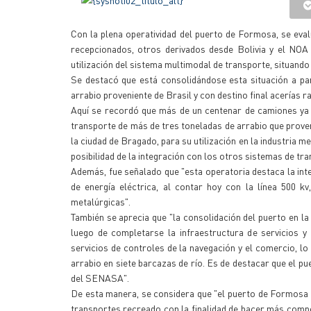
Con la plena operatividad del puerto de Formosa, se eva
recepcionados, otros derivados desde Bolivia y el NOA d
utilización del sistema multimodal de transporte, situando
Se destacó que está consolidándose esta situación a part
arrabio proveniente de Brasil y con destino final acerías 
Aquí se recordó que más de un centenar de camiones ya h
transporte de más de tres toneladas de arrabio que prove
la ciudad de Bragado, para su utilización en la industria m
posibilidad de la integración con los otros sistemas de tr
Además, fue señalado que "esta operatoria destaca la in
de energía eléctrica, al contar hoy con la línea 500 kv
metalúrgicas".
También se aprecia que "la consolidación del puerto en l
luego de completarse la infraestructura de servicios y
servicios de controles de la navegación y el comercio, l
arrabio en siete barcazas de río. Es de destacar que el p
del SENASA".
De esta manera, se considera que "el puerto de Formosa 
transportes recreado con la finalidad de hacer más competi