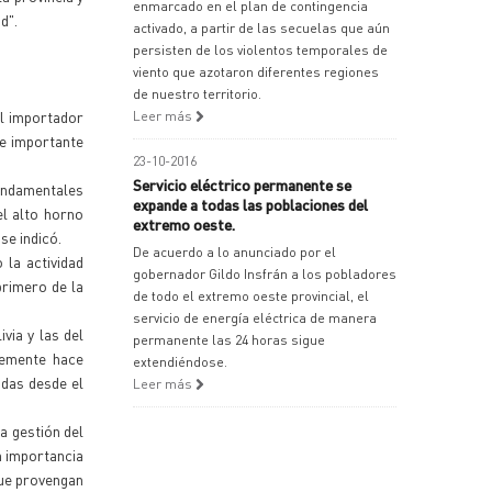
enmarcado en el plan de contingencia
d".
activado, a partir de las secuelas que aún
persisten de los violentos temporales de
viento que azotaron diferentes regiones
de nuestro territorio.
el importador
Leer más
e importante
23-10-2016
Servicio eléctrico permanente se
fundamentales
expande a todas las poblaciones del
el alto horno
extremo oeste.
se indicó.
De acuerdo a lo anunciado por el
la actividad
gobernador Gildo Insfrán a los pobladores
primero de la
de todo el extremo oeste provincial, el
servicio de energía eléctrica de manera
via y las del
permanente las 24 horas sigue
temente hace
extendiéndose.
adas desde el
Leer más
a gestión del
n importancia
que provengan