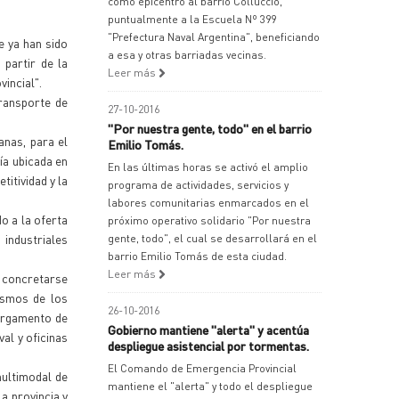
como epicentro al barrio Colluccio,
puntualmente a la Escuela Nº 399
"Prefectura Naval Argentina", beneficiando
e ya han sido
a esa y otras barriadas vecinas.
 partir de la
Leer más
incial".
transporte de
27-10-2016
"Por nuestra gente, todo" en el barrio
anas, para el
Emilio Tomás.
ía ubicada en
En las últimas horas se activó el amplio
titividad y la
programa de actividades, servicios y
labores comunitarias enmarcados en el
o a la oferta
próximo operativo solidario "Por nuestra
 industriales
gente, todo", el cual se desarrollará en el
barrio Emilio Tomás de esta ciudad.
Leer más
a concretarse
nismos de los
26-10-2016
cargamento de
Gobierno mantiene "alerta" y acentúa
al y oficinas
despliegue asistencial por tormentas.
El Comando de Emergencia Provincial
multimodal de
mantiene el "alerta" y todo el despliegue
a provincia y