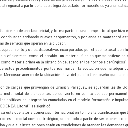
rcial regional a partir de la estrategia del estado formoseño es ya una realida
ue dentro de una fase inicial, y forma parte de una compra total que hizo 
s continuaran arribando nuevos cargamentos, y por ende se mantendrá est
as de servicio que operan en la ciudad".
el equipamiento y otros dispositivos incorporados por el puerto local son 
icio eficiente tal como el arrabio -un material fundido que se obtiene en 
a como materia prima en la obtención del acero en los hornos siderúrgicos", 
e estos procedimientos portuarios marcan la evolución que ha adquirido 
el Mercosur acerca de la ubicación clave del puerto formoseño que es el 
r de cargas que provengan de Brasil y Paraguay, se aguardan las de Boli
ema multimodal de transportes se convierte en el hito del que permanen
 las políticas de integración enunciadas en el modelo formoseño e impuls
ECENEA Litoral", se significó.
ca esta operatoria comercial internacional en torno a la planificación que l
o de esta capital como estratégico, sobre todo a partir de ser el primero e
tina y que sus instalaciones están en condiciones de atender las demandas 