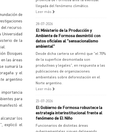
llegada del fenómeno climático.
Leer más
inundación de
estigaciones
28-07-2026
 del recurso.
El Ministerio de la Producción y
a Universidad
Ambiente de Formosa desmintió con
isterio de la
datos oficiales al "sensacionalismo
ambiental"
ial.
ación Bosques
Desde dicha cartera se afirmó que "el 70%
 en las áreas
de la superficie desmontada son
productivas y legales", en respuesta a las
 se sumará la
publicaciones de organizaciones
bragaña y el
ambientales sobre deforestación en el
ste argentino
Norte argentino.
Leer más
n importancia
mbientes para
23-07-2026
manifestó el
El Gobierno de Formosa robustece la
estrategia interinstitucional frente al
 alcanzar los
fenómeno de El Niño
, explicó el
Funcionarios de distintas áreas
gubernamentales siguen delineando