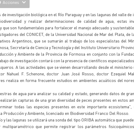
Acciones
 de investigación biológica en el Río Paraguay y en las lagunas del valle de 
iodiversidad y realizar determinaciones de calidad de agua, estas inv
y que son fundamentales para fortalecer el manejo adecuado y sustentable
estigadores del CONICET, de la Universidad Nacional de Mar del Plata, de l
ivos Argentinos, que se sumarán al trabajo de los especialistas del Min
sa, Secretaría de Ciencia y Tecnología y del Instituto Universitario Provinc
Producción y Ambiente de la Provincia de Formosa en conjunto con la Fund
abajo de investigación contará con la presencia de científicos especializados
esqueros. A las actividades que se vienen desarrollando desde el ministerio
ctor Nahuel F. Schenone, doctor Juan José Rosso, doctor Ezequiel Ma
ores realiza en forma frecuente estudios en ambientes acuáticos del nore
stras de agua para analizar su calidad y estado, generando datos de gra
 realizarán capturas de una gran diversidad de peces presentes en estos a
terminar todas las especies presentes en este importante ecosistema", 
 la Producción y Ambiente, licenciado en Biodiversidad Franco Del Rosso.
ío y las lagunas se utilizará una sonda del tipo ORIBA automática que puede
multiparamétrico que permite registrar los parámetros fisicoquímicos"