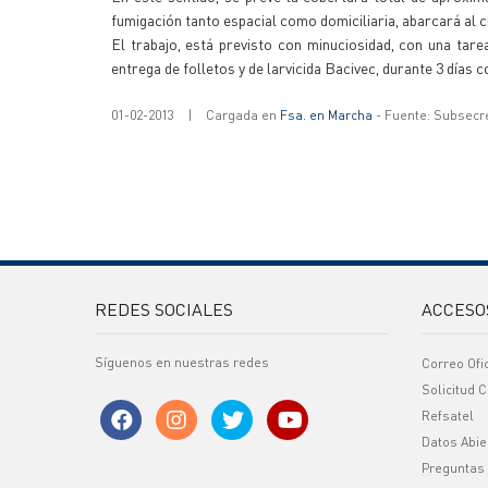
fumigación tanto espacial como domiciliaria, abarcará al c
El trabajo, está previsto con minuciosidad, con una tare
entrega de folletos y de larvicida Bacivec, durante 3 días 
01-02-2013
|
Cargada en
Fsa. en Marcha
- Fuente: Subsecr
REDES SOCIALES
ACCESO
Síguenos en nuestras redes
Correo Ofi
Solicitud C
Refsatel
Datos Abie
Preguntas