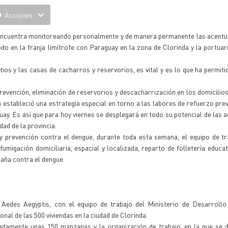
Acciones
encuentra monitoreando personalmente y de manera permanente las acentu
odo en la franja limítrofe con Paraguay en la zona de Clorinda y la portuar
os y las casas de cacharros y reservorios, es vital y es lo que ha permiti
evención, eliminación de reservorios y descacharrización en los domicilios
n estableció una estrategia especial en torno a las labores de refuerzo prev
guay. Es así que para hoy viernes se desplegará en todo su potencial de las 
ad de la provincia.
y prevención contra el dengue, durante toda esta semana, el equipo de tr
migación domiciliaria, espacial y localizada, reparto de folletería educativ
aña contra el dengue.
l Aedes Aegyptis, con el equipo de trabajo del Ministerio de Desarroll
nal de las 500 viviendas en la ciudad de Clorinda.
madamente unas 150 manzanas y la organización de trabajo, en la que se 