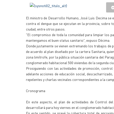
El ministro de Desarrollo Humano, José Luis Decima se 
contra el dengue que se ejecutan en la provincia, sobre t
ciudad, entre otros pasos.
"El compromiso de toda la comunidad para limpiar los pati
mantengamos el buen status sanitario", expuso Décima.
Donde justamente se vienen extremando los trabajos de pr
de acuerdo al plan diseñado por la cartera Sanitaria, quie
zona limítrofe, por la pública situación sanitaria del Para
conglomerado habitacional 500 viviendas de la segunda ciud
Prosiguiendo con las actividades de promoción, control 
adelante acciones de educación social, descacharrizado, fu
repelentes y charlas vecinales correspondientes a la camp
Cronograma
En este aspecto, el plan de actividades de Control de
desarrollará para hoy viernes en el conglomerado habitacio
En este sentido, se prevé la cobertura total de aproxi