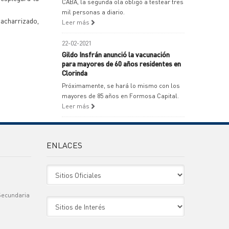
CABA, la segunda ola obligó a testear tres
mil personas a diario.
cacharrizado,
Leer más
22-02-2021
Gildo Insfrán anunció la vacunación
para mayores de 60 años residentes en
Clorinda
Próximamente, se hará lo mismo con los
mayores de 85 años en Formosa Capital.
Leer más
ENLACES
Sitio Oficiales
Secundaria
Sitio de Interes
)