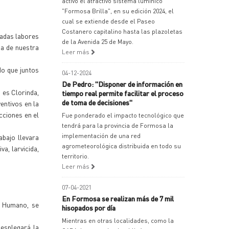
activó el atractivo sistema lumínico
"Formosa Brilla", en su edición 2024, el
cual se extiende desde el Paseo
Costanero capitalino hasta las plazoletas
adas labores
de la Avenida 25 de Mayo.
ia de nuestra
Leer más
do que juntos
04-12-2024
De Pedro: "Disponer de información en
 es Clorinda,
tiempo real permite facilitar el proceso
de toma de decisiones"
entivos en la
acciones en el
Fue ponderado el impacto tecnológico que
tendrá para la provincia de Formosa la
implementación de una red
abajo llevara
agrometeorológica distribuida en todo su
a, larvicida,
territorio.
Leer más
07-04-2021
En Formosa se realizan más de 7 mil
o Humano, se
hisopados por día
Mientras en otras localidades, como la
desplegará la