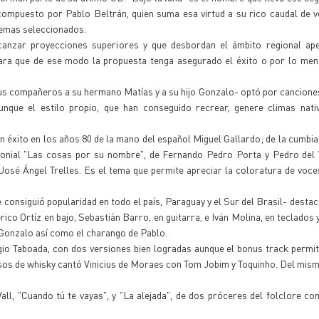
compuesto por Pablo Beltrán, quien suma esa virtud a su rico caudal de 
 temas seleccionados.
lcanzar proyecciones superiores y que desbordan el ámbito regional ap
para que de ese modo la propuesta tenga asegurado el éxito o por lo men
sus compañeros a su hermano Matías y a su hijo Gonzalo- optó por canciones
nque el estilo propio, que han conseguido recrear, genere climas nativ
un éxito en los años 80 de la mano del español Miguel Gallardo; de la cumbia
imonial "Las cosas por su nombre", de Fernando Pedro Porta y Pedro del 
 José Ángel Trelles. Es el tema que permite apreciar la coloratura de voce
onsiguió popularidad en todo el país, Paraguay y el Sur del Brasil- destaca
erico Ortíz en bajo, Sebastián Barro, en guitarra, e Iván Molina, en teclados
e Gonzalo así como el charango de Pablo.
io Taboada, con dos versiones bien logradas aunque el bonus track permit
asos de whisky cantó Vinicius de Moraes con Tom Jobim y Toquinho. Del mism
Vall, "Cuando tú te vayas", y "La alejada", de dos próceres del folclore c