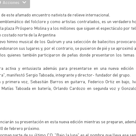
Acciones
de este afamado encuentro nativista de relieve internacional.
 emblemático del folclore y como artistas contratados, es un verdadero h
la plaza Próspero Molina y a los millones que siguen el espectáculo por tel
te costado norte de la Argentina
evo himno musical de los Quórum y una selección de bailecitos provocaron
bandonaron sus lugares y, por el contrario, se pusieron de pié y se aproximó 
eños quienes también participaron de peñas donde presentaron los temas 
ra activa y entusiasta además para presentarse en una nueva edición 
ra", manifestó Sergio Taboada, integrante y director- fundador del grupo.
 primera voz, Sebastián Barros en guitarra, Federico Ortiz en bajo, Iv
, Matías Taboada en batería, Orlando Cardozo en segunda voz y Gonzal
nciarán su presentación en esta nueva edición mientras se preparan, además
 10 de febrero próximo.
forman parte de su último CD. "Bajo la luna" es el nombre que lleva ese se