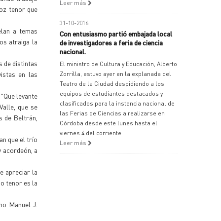
Leer más
voz tenor que
31-10-2016
elan a temas
Con entusiasmo partió embajada local
os atraiga la
de investigadores a feria de ciencia
nacional.
 de distintas
El ministro de Cultura y Educación, Alberto
istas en las
Zorrilla, estuvo ayer en la explanada del
Teatro de la Ciudad despidiendo a los
equipos de estudiantes destacados y
 "Que levante
clasificados para la instancia nacional de
Valle, que se
las Ferias de Ciencias a realizarse en
s de Beltrán,
Córdoba desde este lunes hasta el
viernes 4 del corriente
n que el trío
Leer más
 y acordeón, a
e apreciar la
o tenor es la
omo Manuel J.