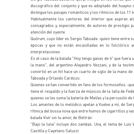
discográfico del conjunto y que es adoptado del huayno 
distingue los pasajes románticos y los rítmicos de los 11
Habitualmente los cantores del interior que aspiran a
consagrados y, especialmente, de autores de prestigio 
atención del oyente.
Quórum, cuyo líder es Sergio Taboada -quien tiene entre 
épocas y que no están encasilladas en lo folclórico au
interpretaciones.
Es el caso de la balada "Hoy tengo ganas de ti" que fuera 
la mano", del argentino Alejandro Vezzani, y de la test
convirtió en un hit hace un cuarto de siglo de la mano de
Taboada y Orlando Cardozo.
Quienes se han convertido en fans de los formoseños -que c
tiene el respaldo y la fuerza de músicos de la talla de Fed
quienes se les suma la batería de Matías y la percusión d
Los amantes de lo melódico apelan a Vuelve a mí, de Serg
rítmica del bossa nova que entre humos de cigarrillos y v
balada Vivir sin tu amor, de Beltrán.
"Bajo la luna" incluye dos zambas. Una, el tema de Luis 
Castilla y Cayetano Saluzzi