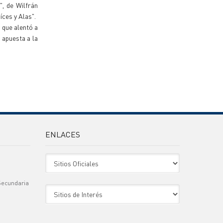
", de Wilfrán
ces y Alas".
 que alentó a
 apuesta a la
ENLACES
Sitio Oficiales
Secundaria
Sitio de Interes
)