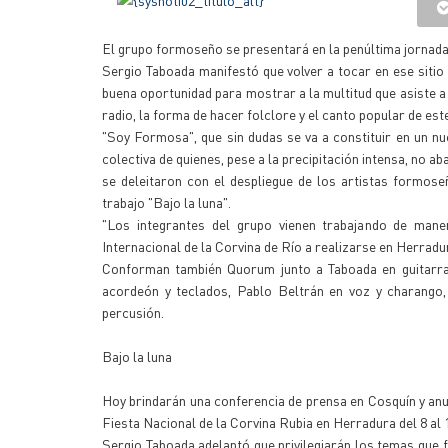
El grupo formoseño se presentará en la penúltima jornada 
Sergio Taboada manifestó que volver a tocar en ese sitio
buena oportunidad para mostrar a la multitud que asiste a 
radio, la forma de hacer folclore y el canto popular de es
"Soy Formosa", que sin dudas se va a constituir en un nu
colectiva de quienes, pese a la precipitación intensa, no a
se deleitaron con el despliegue de los artistas formos
trabajo "Bajo la luna".
"Los integrantes del grupo vienen trabajando de mane
Internacional de la Corvina de Río a realizarse en Herradu
Conforman también Quorum junto a Taboada en guitarra y
acordeón y teclados, Pablo Beltrán en voz y charango
percusión.
Bajo la luna
Hoy brindarán una conferencia de prensa en Cosquín y anu
Fiesta Nacional de la Corvina Rubia en Herradura del 8 al
Sergio Taboada adelantó que privilegiarán los temas que 