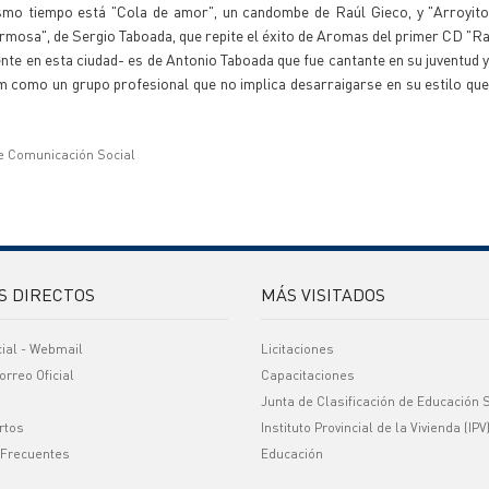
ismo tiempo está "Cola de amor", un candombe de Raúl Gieco, y "Arroyito
mosa", de Sergio Taboada, que repite el éxito de Aromas del primer CD "Raí
te en esta ciudad- es de Antonio Taboada que fue cantante en su juventud y
um como un grupo profesional que no implica desarraigarse en su estilo que
e Comunicación Social
S DIRECTOS
MÁS VISITADOS
cial - Webmail
Licitaciones
orreo Oficial
Capacitaciones
Junta de Clasificación de Educación 
rtos
Instituto Provincial de la Vivienda (IPV
 Frecuentes
Educación