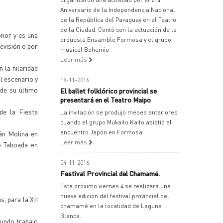
Aniversario de la Independencia Nacional
de la República del Paraguay en el Teatro
de la Ciudad. Contó con la actuación de la
onor y es una
orquesta Ensamble Formosa y el grupo
evisión o por
musical Bohemio
Leer más
 la hilaridad
al escenario y
18-11-2016
de su último
El ballet folklórico provincial se
presentará en el Teatro Maipo
de la Fiesta
La invitación se produjo meses anteriores
cuando el grupo Mukaito Kaito asistió al
encuentro Japón en Formosa.
án Molina en
Leer más
o Taboada en
04-11-2016
Festival Provincial del Chamamé.
Este próximo viernes 4 se realizará una
nueva edición del festival provincial del
, para la XII
chamamé en la localidad de Laguna
Blanca.
gundo trabajo